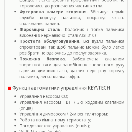
торкаючись до розпечених частин котла.
Футеровка камери згоряння.
Збільшує термін
служби корпусу пальника, покращує якість
спалювання палива.
Жароміцна сталь.
Колосник і топка пальника
виконані з нержавіючої сталі AISI 310s.
Простота обслуговування.
Всі вузли пальника
спроектовані так щоб пальник можна було легко
розібрати не вдаючись до послуг зварника.
Пожежна безпека.
Забезпечена клапаном
зворотної тяги для запобігання зворотного руху
гарячих димових газів, датчик перегріву корпусу
пальника, легкоплавка гофра.
Функції автоматики управління KEY\TECH
Управління насосом СО;
Управління насосом ГВП \ 3-х ходовим клапаном
(опція);
Управління димососом \ 2-м вентилятором;
Робота по кімнатному термостату;
Погодозалежне управління (опція);
WI-FI Модуль (опція);