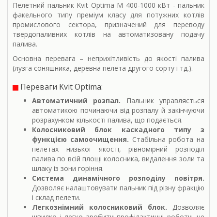
Пелетний пальник Kvit Optima M 400-1000 кВт - пальник
факельного типу преміум класу для потужних котлів
промислового сектора, призначений для переводу
твердопаливних котлів на автоматизовану подачу
палива.
Основна перевага – неприхітливість до якості палива
(лузга соняшника, деревна пелета другого сорту і тд.).
Переваги Kvit Optima:
Автоматичний розпал.
Пальник управляється
автоматикою починаючи від розпалу й закінчуючи
розрахунком кількості палива, що подається.
Колосниковий блок каскадного типу з
функцією самоочищення.
Стабільна робота на
пелетах низької якості, рівномірний розподіл
палива по всій площі колосника, видалення золи та
шлаку із зони горіння.
Система динамічного розподілу повітря.
Дозволяє налаштовувати пальник під різну фракцію
і склад пелети.
Легкознімний колосниковий блок.
Дозволяє
швидко і легко зробити профілактичні роботи, не