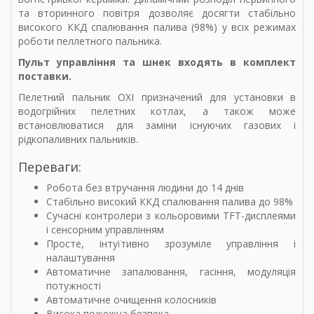
та вторинного повітря дозволяє досягти стабільно
високого ККД спалювання палива (98%) у всіх режимах
роботи пеллетного пальника.
Пульт управління та шнек входять в комплект
поставки.
Пелетний пальник OXI призначений для установки в
водогрійних пелетних котлах, а також може
встановлюватися для заміни існуючих газових і
рідкопаливних пальників.
Переваги:
Робота без втручання людини до 14 днів
Стабільно високий ККД спалювання палива до 98%
Сучасні контролери з кольоровими TFT-дисплеями
і сенсорним управлінням
Просте, інтуїтивно зрозуміле управління і
налаштування
Автоматичне запалювання, гасіння, модуляція
потужності
Автоматичне очищення колосників
Висока пожежна безпека