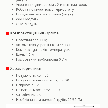
Управління димососом \ 2-м вентилятором;
Робота по кімнатному термостату;
Погодозалежне управління (опція);
WI-FI Модуль;
GSM Модуль.
Комплектація Kvit Optima
Пелетний пальник;
Автоматика управління KEY/TECH;
Комплект датчиків температури;
Шнек 1,5 м;
Гофрований трубопровід 0,7 м.
Характеристики
Потужність, кВт: 50
Потужність вентилятора, Вт: 80
Напруга: 230V
Потужність розпалу: 170 Вт
Запобіжник: 2A
Необхідна тяга димової труби: 25/35 Пa