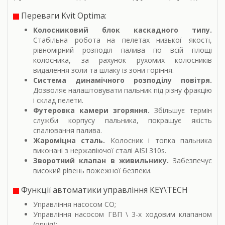
Переваги Kvit Optima:
Колосниковий блок каскадного типу.
Стабільна робота на пелетах низької якості,
рівномірний розподіл палива по всій площі
колосника, за рахунок рухомих колосників
видалення золи та шлаку із зони горіння.
Система динамічного розподілу повітря.
Дозволяє налаштовувати пальник під різну фракцію
і склад пелети.
Футеровка камери згоряння.
Збільшує термін
служби корпусу пальника, покращує якість
спалювання палива.
Жароміцна сталь.
Колосник і топка пальника
виконані з нержавіючої сталі AISI 310s.
Зворотний клапан в живильнику.
Забезпечує
високий рівень пожежної безпеки.
Функції автоматики управління KEY\TECH
Управління насосом СО;
Управління насосом ГВП \ 3-х ходовим клапаном
(опція);