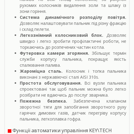
рухомих колосників видалення золи та шлаку із
зони горіння.
Система динамічного розподілу повітря.
Дозволяє налаштовувати пальник під різну фракцію
і склад пелети.
Легкознімний колосниковий блок.
Дозволяє
швидко і легко зробити профілактичні роботи, не
торкаючись до розпечених частин котла.
Футеровка камери згоряння.
Збільшує термін
служби корпусу пальника, покращує якість
спалювання палива.
Жароміцна сталь.
Колосник і топка пальника
виконані з нержавіючої сталі AISI 310s.
Простота обслуговування.
Всі вузли пальника
спроектовані так щоб пальник можна було легко
розібрати не вдаючись до послуг зварника.
Пожежна безпека.
Забезпечена клапаном
зворотної тяги для запобігання зворотного руху
гарячих димових газів, датчик перегріву корпусу
пальника, легкоплавка гофра.
Функції автоматики управління KEY\TECH