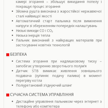
камері згорання – збільшує викидання попелу і
покращує процес згорання
Зйомна рушта виконана з жаростійкої нержавіючої
сталі найвищої якості
Автоматичний старт пальника після вимкнення
напруги зі збереженням попередніх налаштувань
Низькі викиди CO i CO₂
Низька інерція тепла
Пальник виконаний з найкращих матеріалів при
застосуванні новітніх технологій
БЕЗПЕКА
Система згорання при надлишковому тиску –
запобігає утворенню зворотнього полум’я
Датчик STB вимикає живлення зовнішнього
подавача (зупиняє подачу палива) в момент
перегріву котла
Поліуретановий з’єднуючий шланг
СУЧАСНА СИСТЕМА УПРАВЛІННЯ
Дистаційне управління пальником через інтернет з
телефону або комп'ютера