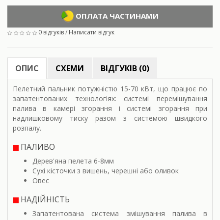
ОПЛАТА ЧАСТИНАМИ
0 відгуків
/
Написати відгук
ОПИС
СХЕМИ
ВІДГУКІВ (0)
Пелетний пальник потужністю 15-70 кВт, що працює по
запатентованих технологіях: системі перемішування
палива в камері згорання і системі згорання при
надлишковому тиску разом з системою швидкого
розпалу.
ПАЛИВО
Дерев'яна пелета 6-8мм
Сухі кісточки з вишень, черешні або оливок
Овес
НАДІЙНІСТЬ
Запатентована система змішування палива в