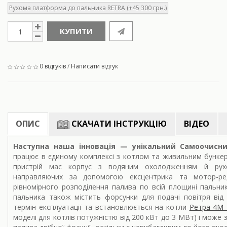
Рухома платформа до пальника RETRA (+45 300 грн.)
КУПИТИ
0 відгуків
/
Написати відгук
ОПИС
СКАЧАТИ ІНСТРУКЦІЮ
ВІДЕО
Наступна наша інновація — унікальний Самоочисн
працює в єдиному комплексі з котлом та живильним бунке
пристрій має корпус з водяним охолодженням й рух
направляючих за допомогою ексцентрика та мотор-ре
рівномірного розподілення палива по всій площині пальни
пальника також містить форсунки для подачі повітря від
термін експлуатації та встановлюється на котли
Ретра 4М 
моделі для котлів потужністю від 200 кВт до 3 МВт) і може