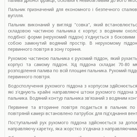
палива дрібної фракції, оскільки є невибагливим до його якост
Пальник призначений для економного і безпечного спалюв
вугілля.
Пальник виконаний у вигляді "совка", який встановлюєт
складовою частиною пальника є корпус з водяним охоло
подібної форми (нерухомий піддон) з'єднується з боковими
собою замкнутий водяний простір. В нерухомому піддон
первинного повітря в зону горіння.
Рухомою частиною пальника є рухомий піддон, який рухаєт
корпусі та самому піддоні. Хід піддона складає 70-80 
розподілення палива по всій площині пальника. Рухомий під
первинного повітря.
Водосполучення рухомого піддона з корпусом здійснюється
які з'єднують крайні направляючі штоки рухомого піддона
пальника. Водяний контур пальника зв'язаний з водяним ко
Первинне та вторинне повітря подається в пальник по 
повітряній камері встановлено патрубок для під'єднання вен
Поступальний рух рухомого піддона здійснюється за допо
направляючу каретку, яка жорстко з'єднана з направляючим