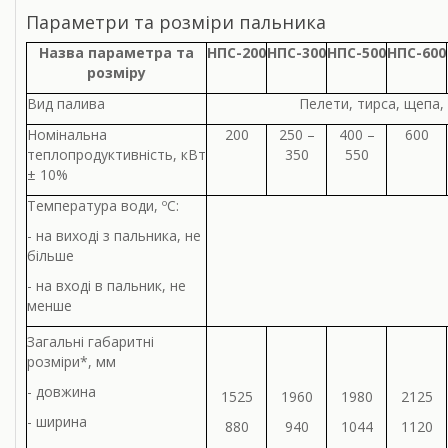
Параметри та розміри пальника
Назва параметра та
НПС-200
НПС-300
НПС-500
НПС-600
розміру
Вид палива
Пелети, тирса, щепа, 
Номінальна
200
250 –
400 –
600
теплопродуктивність, кВт
350
550
± 10%
Температура води, ºС:
- на виході з пальника, не
більше
- на вході в пальник, не
менше
Загальні габаритні
розміри*, мм
- довжина
1525
1960
1980
2125
- ширина
880
940
1044
1120