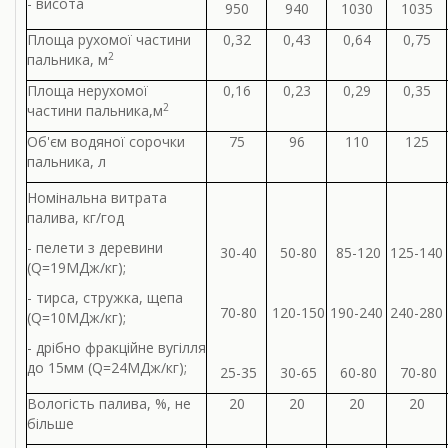
- висота
950
940
1030
1035
Площа рухомої частини
0,32
0,43
0,64
0,75
2
пальника, м
Площа нерухомої
0,16
0,23
0,29
0,35
2
частини пальника,м
Об'єм водяної сорочки
75
96
110
125
пальника, л
Номінальна витрата
палива, кг/год
- пелети з деревини
30-40
50-80
85-120
125-140
(Q=19МДж/кг);
- тирса, стружка, щепа
70-80
120-150
190-240
240-280
(Q=10МДж/кг);
- дрібно фракційне вугілля
до 15мм (Q=24МДж/кг);
25-35
30-65
60-80
70-80
Вологість палива, %, не
20
20
20
20
більше