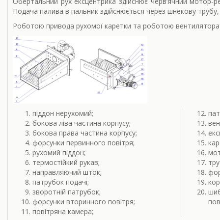
Обертальний рух ексцентрика здійснює черв’ячний мотор-ре
Подача палива в пальник здійснюється через шнекову трубу,
Роботою привода рухомої каретки та роботою вентилятора 
піддон нерухомий;
пат
бокова ліва частина корпусу;
вен
бокова права частина корпусу;
екс
форсунки первинного повітря;
кар
рухомий піддон;
мот
термостійкий рукав;
тру
направляючий шток;
фор
патрубок подачі;
кор
зворотній патрубок;
шиб
форсунки вторинного повітря;
пов
повітряна камера;