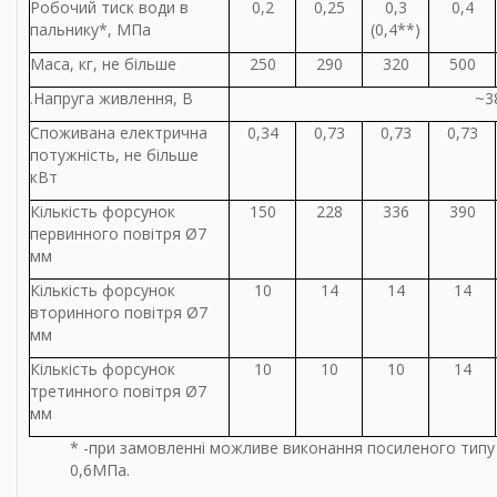
Робочий тиск води в
0,2
0,25
0,3
0,4
пальнику*, МПа
(0,4**)
Маса, кг, не більше
250
290
320
500
.Напруга живлення, В
~3
Споживана електрична
0,34
0,73
0,73
0,73
потужність, не більше
кВт
Кількість форсунок
150
228
336
390
первинного повітря Ø7
мм
Кількість форсунок
10
14
14
14
вторинного повітря Ø7
мм
Кількість форсунок
10
10
10
14
третинного повітря Ø7
мм
* -при замовленні можливе виконання посиленого типу
0,6МПа.