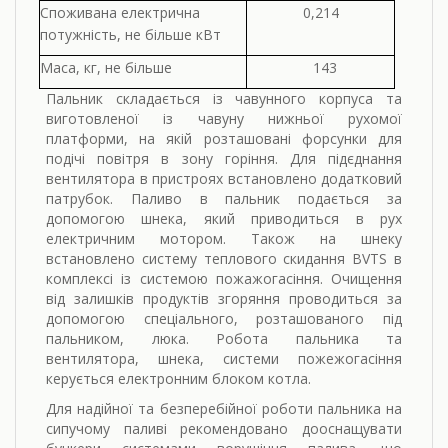
Споживана електрична
0,214
потужність, не більше кВт
Маса, кг, не більше
143
Пальник складається із чавунного корпуса та
виготовленої із чавуну нижньої рухомої
платформи, на якій розташовані форсунки для
подічі повітря в зону горіння. Для підєднання
вентилятора в пристроях встановлено додатковий
патрубок. Паливо в пальник подається за
допомогою шнека, який приводиться в рух
електричним мотором. Також на шнеку
встановлено систему теплового скидання BVTS в
комплексі із системою пожажогасіння. Очищення
від залишків продуктів згоряння проводиться за
допомогою спеціального, розташованого під
пальником, люка. Робота пальника та
вентилятора, шнека, системи пожежогасіння
керується електронним блоком котла.
Для надійної та безперебійної роботи пальника на
сипучому паливі рекомендовано дооснащувати