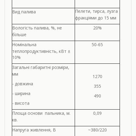
Пелети, тирса,
лузга
Вид палива
фракціями до 15 мм
Вологість палива, %, не
20%
більше
Номінальна
50-65
теплопродуктивність,
кВт ±
10%
Загальні габаритні розміри,
мм
1270
- довжина
355
- ширина
490
- висота
Площа
основи
пальника,
м.
0,09
кв.
Напруга живлення, В
~380/220