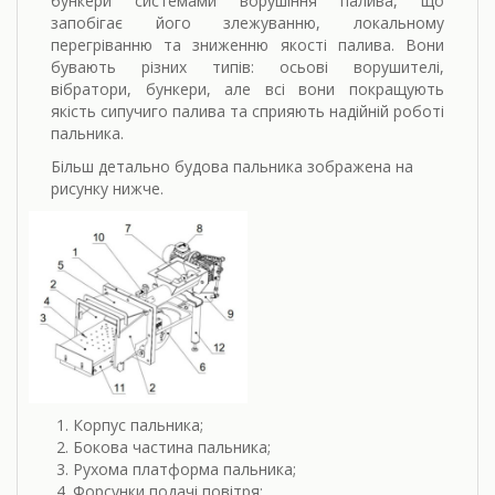
бункери системами ворушіння палива, що
запобігає його злежуванню, локальному
перегріванню та зниженню якості палива. Вони
бувають різних типів: осьові ворушителі,
вібратори, бункери, але всі вони покращують
якість сипучиго палива та сприяють надійній роботі
пальника.
Більш детально будова пальника зображена на
рисунку нижче.
Корпус пальника;
Бокова частина пальника;
Рухома платформа пальника;
Форсунки подачі повітря;