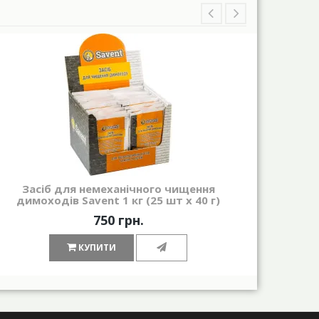
Засіб для немеханічного чищення
Конц
димоходів Savent 1 кг (25 шт х 40 г)
д
750 грн.
КУПИТИ