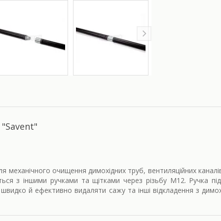
"Savent"
ля механічного очищення димохідних труб, вентиляційних каналів
ться з іншими ручками та щітками через різьбу М12. Ручка пі
е швидко й ефективно видаляти сажу та інші відкладення з дим