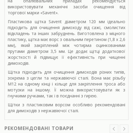
на опалювальних приладах рекомендується
використовувати механічні засоби очищення від
торгової марки «Savent».
Пластикова щітка Savent діаметром 120 мм ідеально
підходить для очищення димоходу від сажі, смолистих
відкладень та інших забруднень. Виготовлена з міцного
пластику, щітка має ворс з овальним перетином (1,8 х 2,6
мм), який закріплений між чотирма оцинкованими
прутами діаметром 3,5 мм. Це додає щітці додаткової
жорсткості й підвищує її ефективність при чищенні
димоходів.
Щітка підходить для очищення димоходів різних типів,
зокрема з цегли та нержавіючої сталі. Вона має різьбу
М12 на одному кінці і кільце для закріплення троса або
мотузки на іншому. Її можна використовувати як з
гнучкими ручками, так і в поєднанні з гирею.
Щітки з пластиковим ворсом особливо рекомендовані
для димоходів з нержавіючої сталі.
РЕКОМЕНДОВАНІ ТОВАРИ