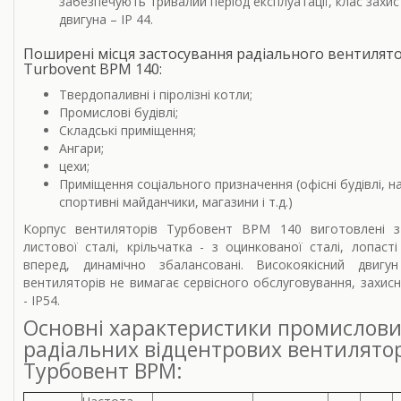
забезпечують тривалий період експлуатації, клас захис
двигуна – IP 44.
Поширені місця застосування радіального вентилят
Turbovent ВРМ 140:
Твердопаливні і піролізні котли;
Промислові будівлі;
Складські приміщення;
Ангари;
цехи;
Приміщення соціального призначення (офісні будівлі, н
спортивні майданчики, магазини і т.д.)
Корпус вентиляторів Турбовент ВРМ 140 виготовлені з
листової сталі, крільчатка - з оцинкованої сталі, лопасті
вперед, динамічно збалансовані. Високоякісний двигу
вентиляторів не вимагає сервісного обслуговування, захисн
- IP54.
Основні характеристики промислов
радіальних відцентрових вентилято
Турбовент ВРМ: