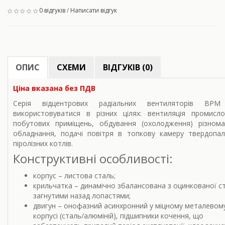
0 відгуків
/
Написати відгук
ОПИС
СХЕМИ
ВІДГУКІВ (0)
Ціна вказана без ПДВ
Серія відцентрових радіальних вентиляторів ВР
використовуватися в різних цілях: вентиляція промисл
побутових приміщень, обдування (охолодження) різнома
обладнання, подачі повітря в топкову камеру твердопал
піролізних котлів.
Конструктивні особливості:
корпус – листова сталь;
крильчатка – динамічно збалансована з оцинкованої ста
загнутими назад лопастями;
двигун – онофазний асинхронний у міцному металевом
корпусі (сталь/алюміній), підшипники кочення, що