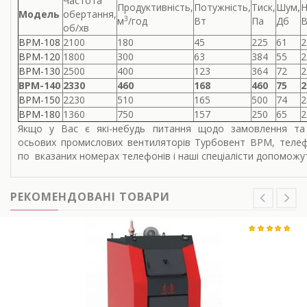
Частота
Продуктивність,
Потужність,
Тиск,
Шум,
Н
Модель
обертання,
3
м
/год
Вт
Па
Дб
об/хв
ВРМ-108
2100
180
45
225
61
2
ВРМ-120
1800
300
63
384
55
2
ВРМ-130
2500
400
123
364
72
2
ВРМ-140
2330
460
168
460
75
2
ВРМ-150
2230
510
165
500
74
2
ВРМ-180
1360
750
157
250
65
2
Якщо у Вас є які-небудь питання щодо замовлення та 
осьових промислових вентиляторів Турбовент ВРМ, теле
по вказаних номерах телефонів і наші спеціалісти допоможу
РЕКОМЕНДОВАНІ ТОВАРИ