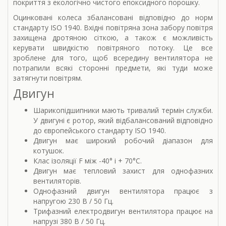
покриття з екологічно чистого епоксидного порошку.
Оцинковані колеса збалансовані відповідно до норм
стандарту ISO 1940. Вхідні повітряна зона забору повітря
захищена дротяною сіткою, а також є можливість
керувати швидкістю повітряного потоку. Це все
зроблене для того, щоб всередину вентилятора не
потрапили всякі сторонні предмети, які туди може
затягнути повітрям.
Двигун
Шарикопідшипники мають тривалий термін служби.
У двигуні є ротор, який відбалансований відповідно
до європейського стандарту ISO 1940.
Двигун має широкий робочий діапазон для
котушок.
Клас ізоляції F між -40° і + 70°С.
Двигун має тепловий захист для однофазних
вентиляторів.
Однофазний двигун вентилятора працює з
напругою 230 В / 50 Гц.
Трифазний електродвигун вентилятора працює на
напрузі 380 В / 50 Гц.