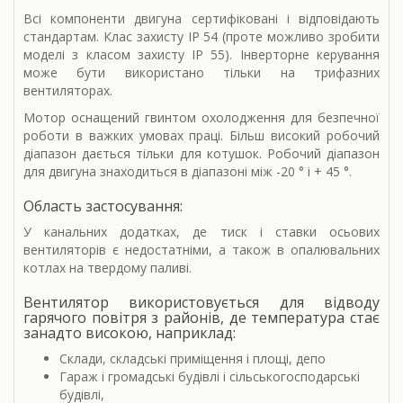
Всі компоненти двигуна сертифіковані і відповідають
стандартам. Клас захисту IP 54 (проте можливо зробити
моделі з класом захисту IP 55). Інверторне керування
може бути використано тільки на трифазних
вентиляторах.
Мотор оснащений гвинтом охолодження для безпечної
роботи в важких умовах праці. Більш високий робочий
діапазон дається тільки для котушок. Робочий діапазон
для двигуна знаходиться в діапазоні між -20 ° і + 45 °.
Область застосування:
У канальних додатках, де тиск і ставки осьових
вентиляторів є недостатніми, а також в опалювальних
котлах на твердому паливі.
Вентилятор використовується для відводу
гарячого повітря з районів, де температура стає
занадто високою, наприклад:
Склади, складські приміщення і площі, депо
Гараж і громадські будівлі і сільськогосподарські
будівлі,