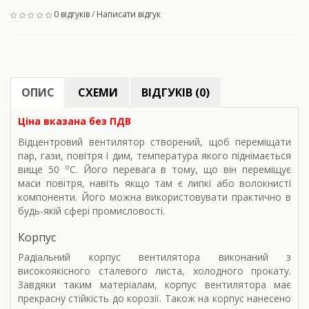
0 відгуків
/
Написати відгук
ОПИС
СХЕМИ
ВІДГУКІВ (0)
Ціна вказана без ПДВ
Відцентровий вентилятор створений, щоб переміщати
пар, гази, повітря і дим, температура якого піднімається
о
вище 50
С. Його перевага в тому, що він переміщує
маси повітря, навіть якщо там є липкі або волокнисті
компоненти. Його можна використовувати практично в
будь-якій сфері промисловості.
Корпус
Радіальний корпус вентилятора виконаний з
високоякісного сталевого листа, холодного прокату.
Завдяки таким матеріалам, корпус вентилятора має
прекрасну стійкість до корозії. Також на корпус нанесено