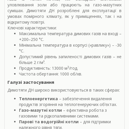
уловлювання золи або працюють на газо-мазутних
сумішах. Димотяги ДН розроблені для експлуатації в
умовах помірного клімату, як у приміщеннях, так і на
відкритому повітрі.
Ключові характеристики:
Максимальна температура димових газів на вході –
+200–250 °С.
Мінімальна температура в корпусі («равлику») – -30
°С.
Допустимий рівень запиленості димових газів – не
більше 2 г/м³.
3
Продуктивність: 13000 м
/год.
Частота обертання: 1000 об/хв.
Галузі застосування
Димотяги ДН широко використовуються в таких сферах:
Теплоенергетика
– забезпечення видалення
продуктів згоряння на теплогенеруючих об’єктах.
Газо-мазутні котли
– ефективна робота з
газовими та рідкопаливними системами.
Парові та водогрійні котли
– для підтримки
належного рівня тяги.