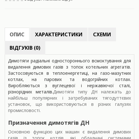
ОПИС
ХАРАКТЕРИСТИКИ
СХЕМИ
ВІДГУКІВ (0)
Димотяги радіальні одностороннього всмоктування для
видалення димових газів з топок котельних агрегатів.
Застосовуються в теплоенергетиці, на газо-мазутних
котлах, на парових та водогрійних котлах.
Виробляються з вуглецевої і нержавіючої сталі,
різнорідних металів.
Димотяги типу ДН належать до
найбільш популярних і затребуваних тягодуттєвих
установок, що використовуються в різних галузях
промисловості.
Призначення димотягів ДН
Основною функцією цих машин є видалення димових
газів із топок котлів, які обладнані системами