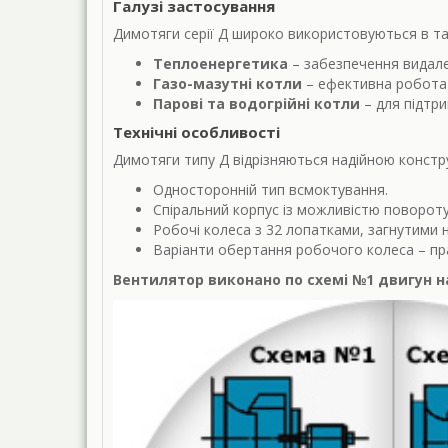
Галузі застосування
Димотяги серії Д широко використовуються в та
Теплоенергетика
– забезпечення видале
Газо-мазутні котли
– ефективна робота 
Парові та водогрійні котли
– для підтри
Технічні особливості
Димотяги типу Д відрізняються надійною констру
Односторонній тип всмоктування.
Спіральний корпус із можливістю повороту
Робочі колеса з 32 лопатками, загнутими н
Варіанти обертання робочого колеса – пр
Вентилятор виконано по схемі №1 двигун н