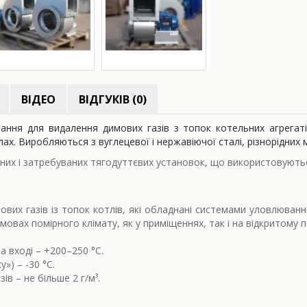
ВІДЕО
ВІДГУКІВ (0)
ння для видалення димових газів з топок котельних агрегаті
ах. Виробляються з вуглецевої і нержавіючої сталі, різнорідних 
их і затребуваних тягодуттєвих установок, що використовуються
вих газів із топок котлів, які обладнані системами уловлюванн
мовах помірного клімату, як у приміщеннях, так і на відкритому по
 вході – +200–250 °С.
») – -30 °С.
в – не більше 2 г/м³.