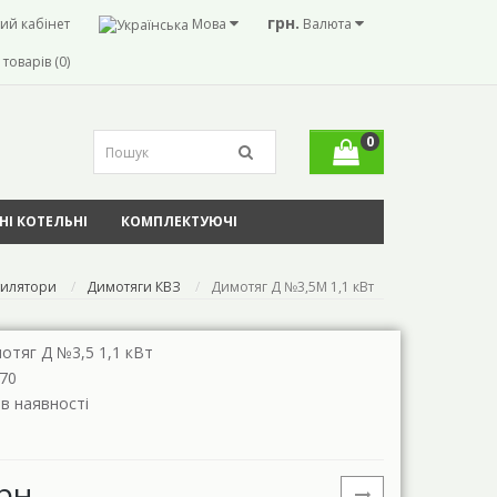
грн.
ий кабінет
Мова
Валюта
товарів (0)
0
І КОТЕЛЬНІ
КОМПЛЕКТУЮЧІ
тилятори
Димотяги КВЗ
Димотяг Д №3,5М 1,1 кВт
отяг Д №3,5 1,1 кВт
70
 в наявності
рн.