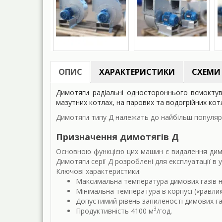
ОПИС
ХАРАКТЕРИСТИКИ
СХЕМИ
Димотяги радіальні одностороннього всмоктува
мазутних котлах, на парових та водогрійних котл
Димотяги типу Д належать до найбільш популярн
Призначення димотягів Д
Основною функцією цих машин є видалення димо
Димотяги серії Д розроблені для експлуатації в у
Ключові характеристики:
Максимальна температура димових газів на
Мінімальна температура в корпусі («равлику
Допустимий рівень запиленості димових газі
3
Продуктивність 4100 м
/год.