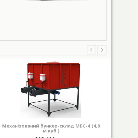
Механізований бункер-склад МБС-4 (4,8
Механ
м.куб.)