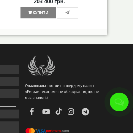
203 400 грн.
КУПИТИ
Опалювальні котли на твердому паливі
«Ретра» - економічне обладнання, що не
m
має аналогів!