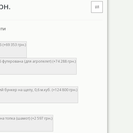
рн.
нти
 (+69 353 грн.)
6 футерована (для агропелет) (+74 288 грн.)
 бункер на щепу, 0,6 м.куб. (+124 800 грн.)
а топка (шамот) (+2 597 грн.)