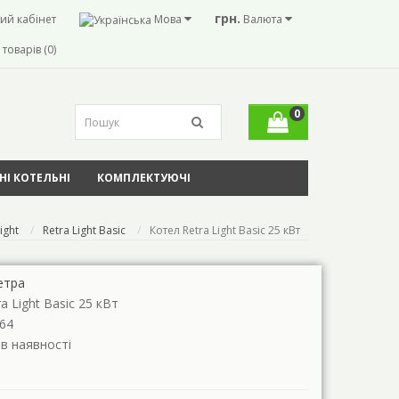
грн.
ий кабінет
Мова
Валюта
товарів (0)
0
І КОТЕЛЬНІ
КОМПЛЕКТУЮЧІ
ight
Retra Light Basic
Котел Retra Light Basic 25 кВт
етра
a Light Basic 25 кВт
64
 в наявності