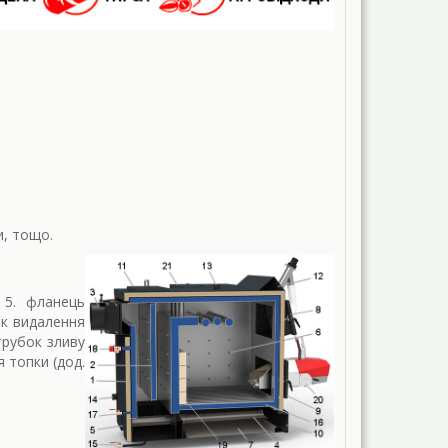
и, тощо.
 5. фланець
юк видалення
трубок зливу
 топки (дод.