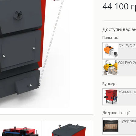
44 100 г
Доступні варіа
Пальник
ОXI EVO 26
ОXI EVO 2
Бункер
Живильний
Додаткові опції
Футерован