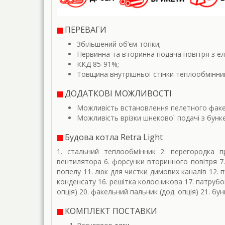
ПЕРЕВАГИ
Збільшений об’єм топки;
Первинна та вторинна подача повітря з е
ККД 85-91%;
Товщина внутрішньої стінки теплообмінник
ДОДАТКОВІ МОЖЛИВОСТІ
Можливість встановлення пелетного факе
Можливість врізки шнекової подачі з бунке
Будова котла Retra Light
1. стальний теплообмінник 2. перегородка п
вентилятора 6. форсунки вторинного повітря 7.
попелу 11. люк для чистки димових каналів 12. 
конденсату 16. решітка колосникова 17. патрубо
опція) 20. факельний пальник (дод. опція) 21. бун
КОМПЛЕКТ ПОСТАВКИ