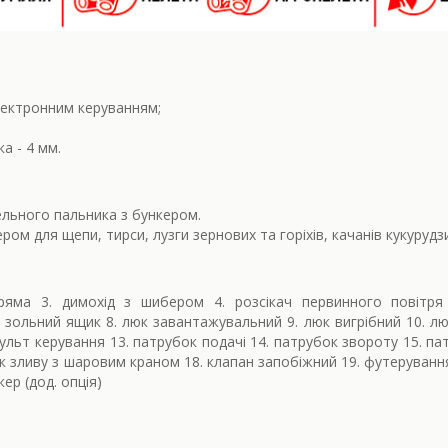
лектронним керуванням;
а - 4 мм.
льного пальника з бункером.
ром для щепи, тирси, лузги зернових та горіхів, качанів кукурудз
ряма 3. димохід з шибером 4. розсікач первинного повітря
 зольний ящик 8. люк завантажувальний 9. люк вигрібний 10. л
пульт керування 13. патрубок подачі 14. патрубок звороту 15. па
к зливу з шаровим краном 18. клапан запобіжний 19. футерування
кер (дод. опція)