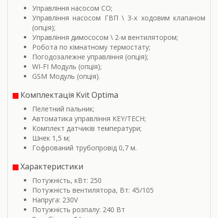
Управління насосом СО;
Управління насосом ГВП \ 3-х ходовим клапаном
(опція);
Управління димососом \ 2-м вентилятором;
Робота по кімнатному термостату;
Погодозалежне управління (опція);
WI-FI Модуль (опція);
GSM Модуль (опція).
Комплектація Kvit Optima
Пелетний пальник;
Автоматика управління KEY/TECH;
Комплект датчиків температури;
Шнек 1,5 м;
Гофрований трубопровід 0,7 м.
Характеристики
Потужність, кВт: 250
Потужність вентилятора, Вт: 45/105
Напруга: 230V
Потужність розпалу: 240 Вт