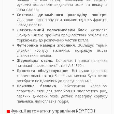
рухомих колосників видалення золи та шлаку із
зони горіння.
Система динамічного розподілу повітря.
Дозволяє налаштовувати пальник під різну фракцію
і склад пелети.
Легкознімний колосниковий блок.
Дозволяє
швидко і легко зробити профілактичні роботи, не
торкаючись до розпечених частин котла.
Футеровка камери згоряння.
Збільшує термін
служби корпусу пальника, покращує якість
спалювання палива.
Жароміцна сталь.
Колосник і топка пальника
виконані з нержавіючої сталі AISI 310s.
Простота обслуговування.
Всі вузли пальника
спроектовані так щоб пальник можна було легко
розібрати не вдаючись до послуг зварника.
Пожежна безпека.
Забезпечена клапаном
зворотної тяги для запобігання зворотного руху
гарячих димових газів, датчик перегріву корпусу
пальника, легкоплавка гофра.
Функції автоматики управління KEY\TECH