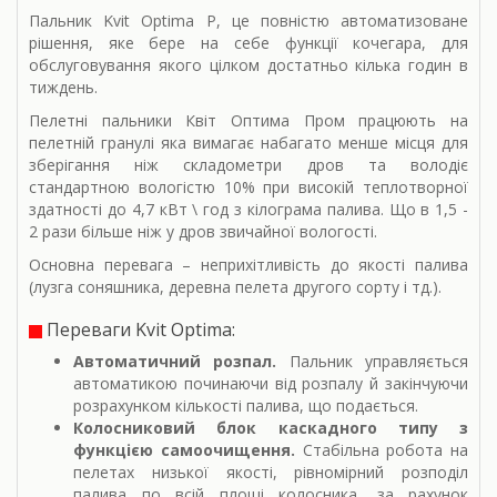
Пальник Kvit Optima P, це повністю автоматизоване
рішення, яке бере на себе функції кочегара, для
обслуговування якого цілком достатньо кілька годин в
тиждень.
Пелетні пальники Квіт Оптима Пром працюють на
пелетній гранулі яка вимагає набагато менше місця для
зберігання ніж складометри дров та володіє
стандартною вологістю 10% при високій теплотворної
здатності до 4,7 кВт \ год з кілограма палива. Що в 1,5 -
2 рази більше ніж у дров звичайної вологості.
Основна перевага – неприхітливість до якості палива
(лузга соняшника, деревна пелета другого сорту і тд.).
Переваги Kvit Optima:
Автоматичний розпал.
Пальник управляється
автоматикою починаючи від розпалу й закінчуючи
розрахунком кількості палива, що подається.
Колосниковий блок каскадного типу з
функцією самоочищення.
Стабільна робота на
пелетах низької якості, рівномірний розподіл
палива по всій площі колосника, за рахунок