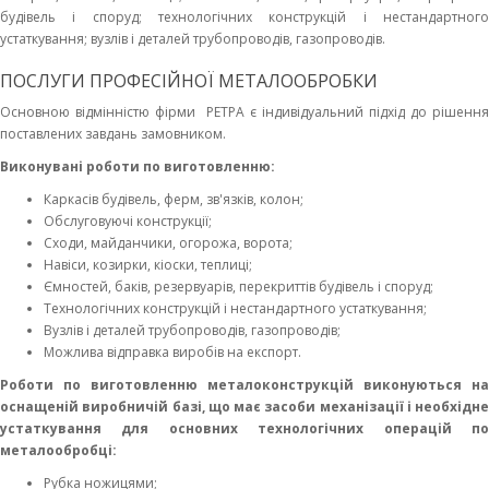
будівель і споруд; технологічних конструкцій і нестандартного
устаткування; вузлів і деталей трубопроводів, газопроводів.
ПОСЛУГИ ПРОФЕСІЙНОЇ МЕТАЛООБРОБКИ
Основною відмінністю фірми РЕТРА є індивідуальний підхід до рішення
поставлених завдань замовником.
Виконувані роботи по виготовленню:
Каркасів будівель, ферм, зв'язків, колон;
Обслуговуючі конструкції;
Сходи, майданчики, огорожа, ворота;
Навіси, козирки, кіоски, теплиці;
Ємностей, баків, резервуарів, перекриттів будівель і споруд;
Технологічних конструкцій і нестандартного устаткування;
Вузлів і деталей трубопроводів, газопроводів;
Можлива відправка виробів на експорт.
Роботи по виготовленню металоконструкцій виконуються на
оснащеній виробничій базі, що має засоби механізації і необхідне
устаткування для основних технологічних операцій по
металообробці:
Рубка ножицями;