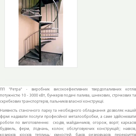
ПП "Ретра" - виробник високоефективних твердопаливних котлів
потужністю 10 - 3000 кВт, бункерів подачі палива, шнекових, стрічкових та
скребкових транспортерів, пальників власної конструкції.
Наявність станочного парку та необхідного обладнання дозволяє нашій
фірмі надавати послуги професійної металообробки, а саме здійснювати
роботи по виготовленню: сходів, майданчиків, огорож, воріт; каркасів
будівель, ферм, з’єднань, колон; обслуговуючих конструкцій;; навісів,
козирків, кіосків, теплиць; ємностей, баків, резервуарів, перекриттів