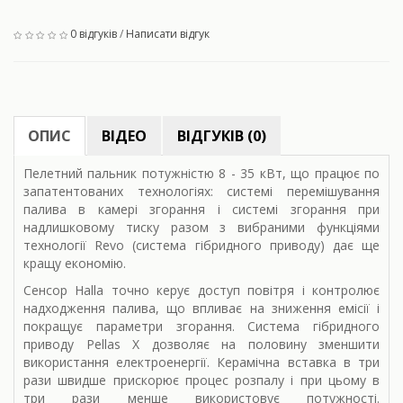
0 відгуків
/
Написати відгук
ОПИС
ВІДЕО
ВІДГУКІВ (0)
Пелетний пальник потужністю 8 - 35 кВт, що працює по
запатентованих технологіях: системі перемішування
палива в камері згорання і системі згорання при
надлишковому тиску разом з вибраними функціями
технології Revo (система гібридного приводу) дає ще
кращу економію.
Сенсор Halla точно керує доступ повітря і контролює
надходження палива, що впливає на зниження емісії і
покращує параметри згорання. Система гібридного
приводу Pellas X дозволяє на половину зменшити
використання електроенергії. Керамічна вставка в три
рази швидше прискорює процес розпалу і при цьому в
три рази менше використовує потужності.