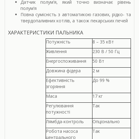
Датчик полум’я, який точно визначає рівень
полум’я
Повна сумісність з автоматикою газових, рідко- та
твердопаливних котлів, а також пекарських печей
ХАРАКТЕРИСТИКИ ПАЛЬНИКА
Потужність
8 – 35 кВт
Живлення
230 В / 50 Гц
Енергоспоживання
50 Вт
Довжина фідера
2 м
Ефективність
До 99 %
згоряння
Маса
17 кг
Регулювання
Так
потужності
Лямбда-контроль
Опціонально
Робота насоса
Так
центрального