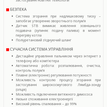
застосуванні новітніх технологій
БЕЗПЕКА
Система згорання при надлишковому тиску –
запобігає утворенню зворотнього полум’я
Датчик STB вимикає живлення зовнішнього
подавача (зупиняє подачу палива) в момент
перегріву котла
Поліуретановий з’єднуючий шланг
СУЧАСНА СИСТЕМА УПРАВЛІННЯ
Дистаційне управління пальником через інтернет з
телефону або комп'ютера
Автоматична робота: розпалювання, очистка,
контроль полум’я
Плавне (електронне) регулювання потужності
Можливість контролю процесу згорання при
застосуванні широкосмугового Лямбда-зонду
(опція)
Можливість підключення витяжного димососа
Низьке споживання електроенергії
Високий рівень спалювання – до 99%