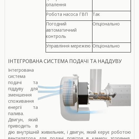
опалення
Робота насоса ГВП
Так
Погодний
Опціонально
автоматичний
контроль
Управління мережею
Опціонально
ІНТЕГРОВАНА СИСТЕМА ПОДАЧІ ТА НАДДУВУ
Інтегрована
система
подачі та
піддуву для
зменшення
споживання
енергії та
палива.
Двигун, який
приводить в
дію внутрішній живильник, і двигун, який керує роботою
вентилятора для подачі повітря в камеру згоряння,