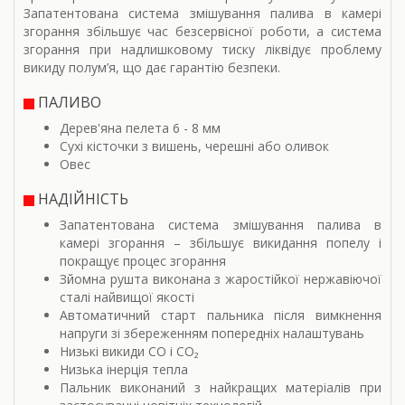
Запатентована система змішування палива в камері
згорання збільшує час безсервісної роботи, а система
згорання при надлишковому тиску ліквідує проблему
викиду полум’я, що дає гарантію безпеки.
ПАЛИВО
Дерев'яна пелета 6 - 8 мм
Сухі кісточки з вишень, черешні або оливок
Овес
НАДІЙНІСТЬ
Запатентована система змішування палива в
камері згорання – збільшує викидання попелу і
покращує процес згорання
Зйомна рушта виконана з жаростійкої нержавіючої
сталі найвищої якості
Автоматичний старт пальника після вимкнення
напруги зі збереженням попередніх налаштувань
Низькі викиди CO i CO₂
Низька інерція тепла
Пальник виконаний з найкращих матеріалів при