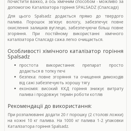
почистити важко, а ось хімічним способом - можливо за
допомогою Каталізатора горіння SPALSADZ (Спалсадз)
Для цього Spalsadz додається прямо до твердого
палива. Порошок зв'язує вологу, забезпечує повне
окислення залишків вуглецю, забезпечуючи більш повне
згоряння. При постійному використанні хімічного
каталізатора Спалсадз сажа легко очищається.
Особливості хімічного каталізатор горіння
Spalsadz
простота використання: препарат просто
додається в топку печі
безпека: повне згоряння та очищення димоходів
від сажі забезпечують хорошу тягу
економія: високий ККД горіння знижує витрату
палива і продовжує термін роботи котлів
Рекомендації до використання:
При розпалюванні додати 20 г порошку (2 столові ложки)
на кожні 10 кг палива. На 1000 кг палива 1-2 упаковки
Каталізатора горіння Spalsadz.