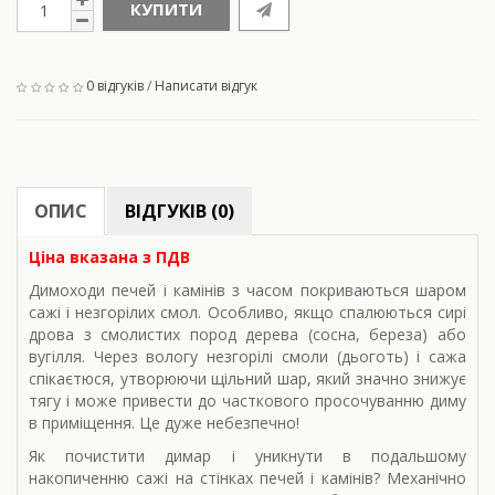
КУПИТИ
0 відгуків
/
Написати відгук
ОПИС
ВІДГУКІВ (0)
Ціна вказана з ПДВ
Димоходи печей і камінів з часом покриваються шаром
сажі і незгорілих смол. Особливо, якщо спалюються сирі
дрова з смолистих пород дерева (сосна, береза) або
вугілля. Через вологу незгорілі смоли (дьоготь) і сажа
спікаєтюся, утворюючи щільний шар, який значно знижує
тягу і може привести до часткового просочуванню диму
в приміщення. Це дуже небезпечно!
Як почистити димар і уникнути в подальшому
накопиченню сажі на стінках печей і камінів? Механічно