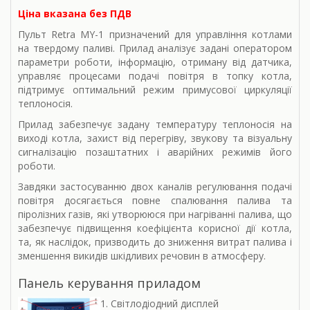
Ціна вказана без ПДВ
Пульт Retra MY-1 призначений для управління котлами
на твердому паливі. Прилад аналізує задані оператором
параметри роботи, інформацію, отриману від датчика,
управляє процесами подачі повітря в топку котла,
підтримує оптимальний режим примусової циркуляції
теплоносія.
Прилад забезпечує задану температуру теплоносія на
виході котла, захист від перегріву, звукову та візуальну
сигналізацію позаштатних і аварійних режимів його
роботи.
Завдяки застосуванню двох каналів регулювання подачі
повітря досягається повне спалювання палива та
піролізних газів, які утворююся при нагріванні палива, що
забезпечує підвищення коефіцієнта корисної дії котла,
та, як наслідок, призводить до зниження витрат палива і
зменшення викидів шкідливих речовин в атмосферу.
Панель керування приладом
1. Світлодіодний дисплей