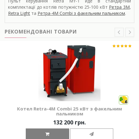
Пульт керування Retra MY-1 йде в стандартній
комплектації до котлів потужністю 25-100 кВт
Ретра 3М
,
Retra Light
та
Ретра-4М Combi з факельним пальником
.
РЕКОМЕНДОВАНІ ТОВАРИ
6
Котел Retra-4М Combi 25 кВт з факельним
пальником
132 200 грн.