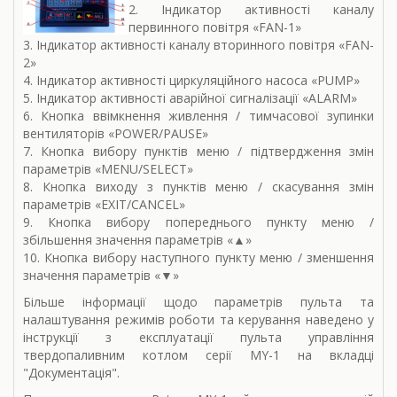
2. Індикатор активності каналу
первинного повітря «FAN-1»
3. Індикатор активності каналу вторинного повітря «FAN-
2»
4. Індикатор активності циркуляційного насоса «PUMP»
5. Індикатор активності аварійної сигналізації «ALARM»
6. Кнопка ввімкнення живлення / тимчасової зупинки
вентиляторів «POWER/PAUSE»
7. Кнопка вибору пунктів меню / підтвердження змін
параметрів «MENU/SELECT»
8. Кнопка виходу з пунктів меню / скасування змін
параметрів «EXIT/CANCEL»
9. Кнопка вибору попереднього пункту меню /
збільшення значення параметрів «▲»
10. Кнопка вибору наступного пункту меню / зменшення
значення параметрів «▼»
Більше інформації щодо параметрів пульта та
налаштування режимів роботи та керування наведено у
інструкції з експлуатації пульта управління
твердопаливним котлом серії MY-1 на вкладці
"Документація".