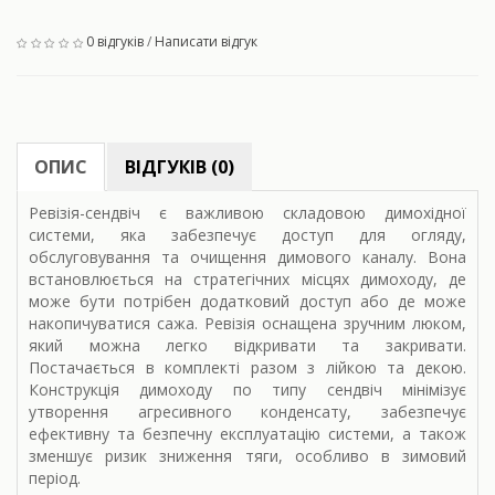
0 відгуків
/
Написати відгук
ОПИС
ВІДГУКІВ (0)
Ревізія-сендвіч є важливою складовою димохідної
системи, яка забезпечує доступ для огляду,
обслуговування та очищення димового каналу. Вона
встановлюється на стратегічних місцях димоходу, де
може бути потрібен додатковий доступ або де може
накопичуватися сажа. Ревізія оснащена зручним люком,
який можна легко відкривати та закривати.
Постачається в комплекті разом з лійкою та декою.
Конструкція димоходу по типу сендвіч мінімізує
утворення агресивного конденсату, забезпечує
ефективну та безпечну експлуатацію системи, а також
зменшує ризик зниження тяги, особливо в зимовий
період.