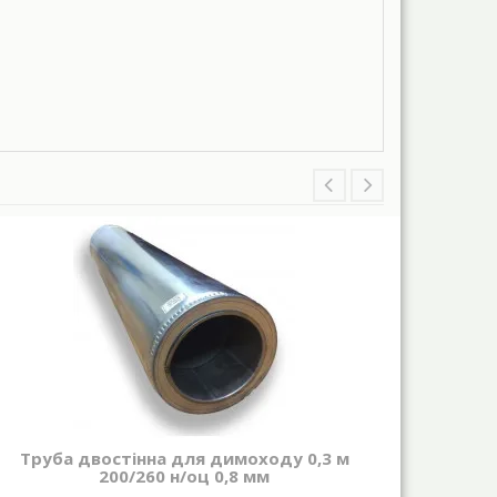
Труба двостінна для димоходу 0,3 м
Д
200/260 н/оц 0,8 мм