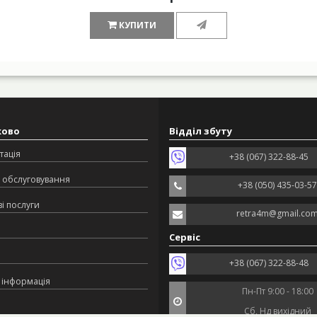
КУПИТИ
ково
Відділ збуту
тація
+38 (067) 322-88-45
 обслуговування
+38 (050) 435-03-57
і послуги
retra4m@gmail.co
Сервіс
+38 (067) 322-88-48
 інформація
Пн-Пт 9:00 - 18:00
Сб, Нд вихідний