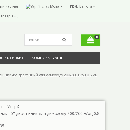
грн.
ий кабінет
Мова
Валюта
товарів (0)
0
І КОТЕЛЬНІ
КОМПЛЕКТУЮЧІ
рійник 45° двостінний для димоходу 200/260 н/оц 0,8 мм
ент Устрій
йник 45° двостінний для димоходу 200/260 н/оц 0,8
35