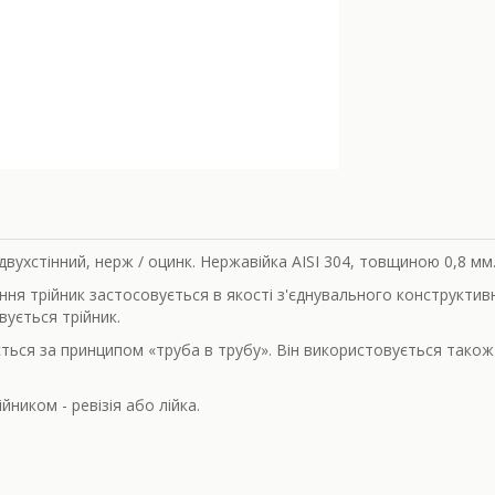
 двухстінний, нерж / оцинк. Нержавійка AISI 304, товщиною 0,8 мм
ряння трійник застосовується в якості з'єднувального конструкти
вується трійник.
ється за принципом «труба в трубу». Він використовується тако
ником - ревізія або лійка.