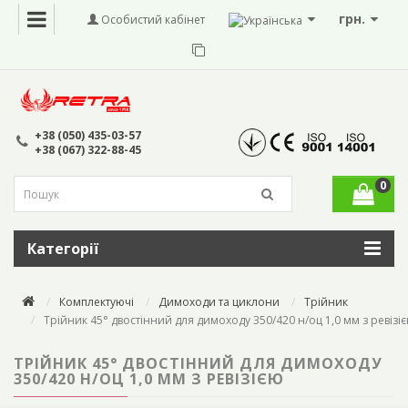
грн.
Особистий кабінет
+38 (050) 435-03-57
+38 (067) 322-88-45
0
Категорії
Комплектуючі
Димоходи та циклони
Трійник
Трійник 45° двостінний для димоходу 350/420 н/оц 1,0 мм з ревізі
ТРІЙНИК 45° ДВОСТІННИЙ ДЛЯ ДИМОХОДУ
350/420 Н/ОЦ 1,0 ММ З РЕВІЗІЄЮ