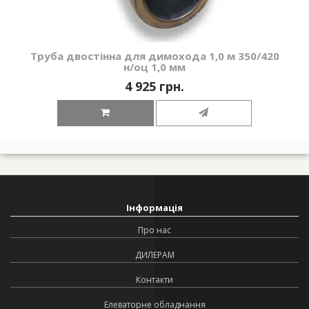
Труба двостінна для димохода 1,0 м 350/420
н/оц 1,0 мм
4 925 грн.
Інформація
Про нас
ДИЛЕРАМ
Контакти
Елеваторне обладнання