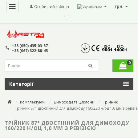
грн.
Особистий кабінет
+38 (050) 435-03-57
+38 (067) 322-88-45
0
Категорії
Комплектуючі
Димоходи та циклони
Трійник
Трійник 87° двостінний для димоходу 160/220 н/оц 1,0 мм з ревізі
ТРІЙНИК 87° ДВОСТІННИЙ ДЛЯ ДИМОХОДУ
160/220 Н/ОЦ 1,0 ММ З РЕВІЗІЄЮ