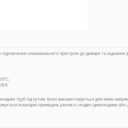
о підключення опалювального пристрою до димаря та зєднання д
00
°С;
304;
охідних труб під кутом. Воно використовується для зміни напрям
совується всередині приміщень разом із сендвіч-димоходами або 