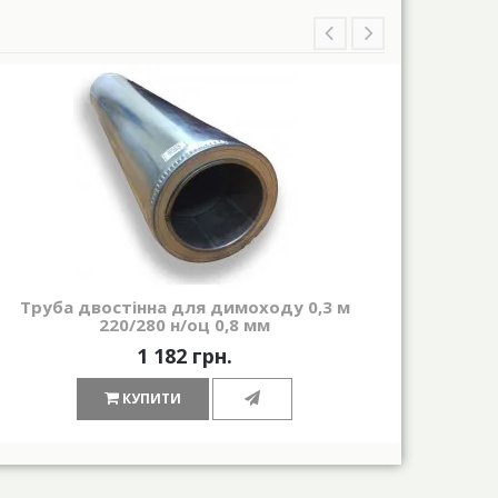
Труба двостінна для димоходу 0,3 м
Трійн
220/280 н/оц 0,8 мм
1 182 грн.
КУПИТИ