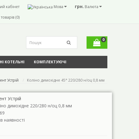
грн.
ий кабінет
Мова
Валюта
товарів (0)
0
І КОТЕЛЬНІ
КОМПЛЕКТУЮЧІ
ент Устрій
Коліно димохідне 45° 220/280 н/оц 0,8 мм
ент Устрій
іно димохідне 220/280 н/оц 0,8 мм
69
 в наявності