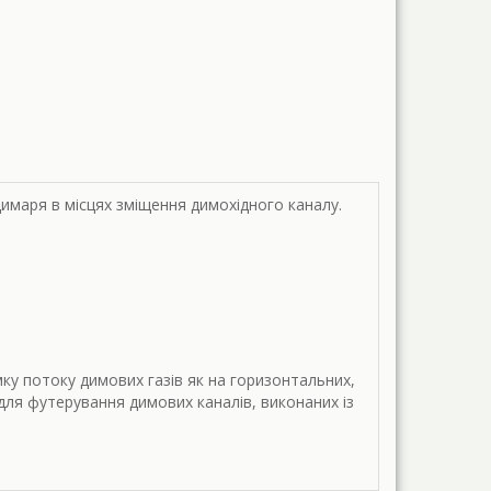
имаря в місцях зміщення димохідного каналу.
ку потоку димових газів як на горизонтальних,
для футерування димових каналів, виконаних із