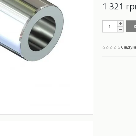
1 321 гр
0 відгукі