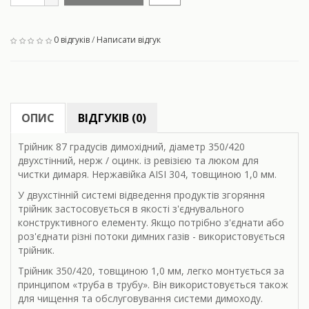
0 відгуків
/
Написати відгук
ОПИС
ВІДГУКІВ (0)
Трійник 87 градусів димохідний, діаметр 350/420
двухстінний, нерж / оцинк. із ревізією та люком для
чистки димаря. Нержавійка AISI 304, товщиною 1,0 мм.
У двухстінній системі відведення продуктів згоряння
трійник застосовується в якості з'єднувального
конструктивного елементу. Якщо потрібно з'єднати або
роз'єднати різні потоки димних газів - використовується
трійник.
Трійник 350/420, товщиною 1,0 мм, легко монтується за
принципом «труба в трубу». Він використовується також
для чищення та обслуговування системи димоходу.