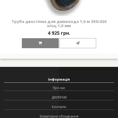
Труба двостінна для димохода 1,0 м 350/420
н/оц 1,0 мм
4 925 грн.
Інформація
Про нас
ДИЛЕРАМ
Контакти
Елеваторне обладнання