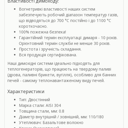
Властивості димоходу:
Вогнетривкі властивості наших систем
забезпечують робочий діапазон температур газів,
що відводяться до 700 °С постійно і до 1100 °С
короткочасно.
100% пожежна безпека!
Гарантійний термін експлуатації димаря - 10 років.
Орієнтовний термін служби не менше 30 років.
Простота і зручність складання.
Вся продукція сертифікована.
Наші димохідні системи ідеально підходять для
теплогенераторів, що працюють на твердому паливі
(дрова, паливні брикети, вугілля), особливо для банних
печей - самому теплонавантаженому виду печей.
Характеристики
Тип: Двостінний
Марка стали: AISI 304
Товщина стали, мм: 0.8
Діаметр внутрішній / зовнішній, мм: 110/180
Утеплювач: Базальтове волокно