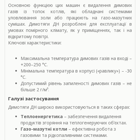
Основною функцією цих машин є видалення димових
газів із топок котлів, які обладнані системами
уловлювання золи або працюють на газо-мазутних
сумішах. Димотяги ДН розроблені для експлуатації в
умовах помірного клімату, як у приміщеннях, так і на
відкритому повітрі.
Ключові характеристики:
Максимальна температура димових газів на вході –
+200–250 °С.
Мінімальна температура в корпусі («равлику») – -30
°С.
Допустимий рівень запиленості димових газів – не
більше 2 г/м³.
Галузі застосування
Димотяги ДН широко використовуються в таких сферах:
Теплоенергетика
– забезпечення видалення
продуктів згоряння на теплогенеруючих об’єктах.
Газо-мазутні котли
– ефективна робота з
газовими та рідкопаливними системами.