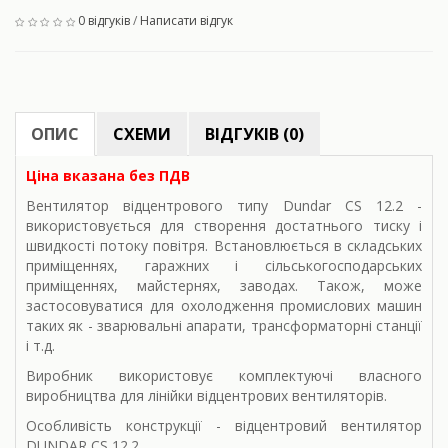
0 відгуків
/
Написати відгук
ОПИС
СХЕМИ
ВІДГУКІВ (0)
Ціна вказана без ПДВ
Вентилятор відцентрового типу Dundar CS 12.2 -
використовується для створення достатнього тиску і
швидкості потоку повітря. Встановлюється в складських
приміщеннях, гаражних і сільськогосподарських
приміщеннях, майстернях, заводах. Також, може
застосовуватися для охолодження промислових машин
таких як - зварювальні апарати, трансформаторні станції
і т.д.
Виробник використовує комплектуючі власного
виробництва для лінійки відцентрових вентиляторів.
Особливість конструкції - відцентровий вентилятор
DUNDAR CS 12.2