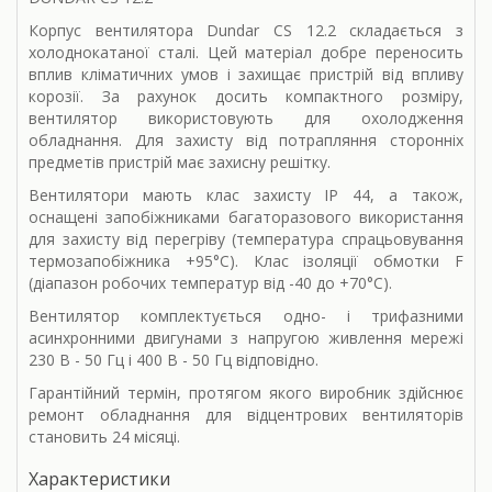
Корпус вентилятора Dundar CS 12.2 складається з
холоднокатаної сталі. Цей матеріал добре переносить
вплив кліматичних умов і захищає пристрій від впливу
корозії. За рахунок досить компактного розміру,
вентилятор використовують для охолодження
обладнання. Для захисту від потрапляння сторонніх
предметів пристрій має захисну решітку.
Вентилятори мають клас захисту IP 44, а також,
оснащені запобіжниками багаторазового використання
для захисту від перегріву (температура спрацьовування
термозапобіжника +95°C). Клас ізоляції обмотки F
(діапазон робочих температур від -40 до +70°C).
Вентилятор комплектується одно- і трифазними
асинхронними двигунами з напругою живлення мережі
230 В - 50 Гц і 400 В - 50 Гц відповідно.
Гарантійний термін, протягом якого виробник здійснює
ремонт обладнання для відцентрових вентиляторів
становить 24 місяці.
Характеристики