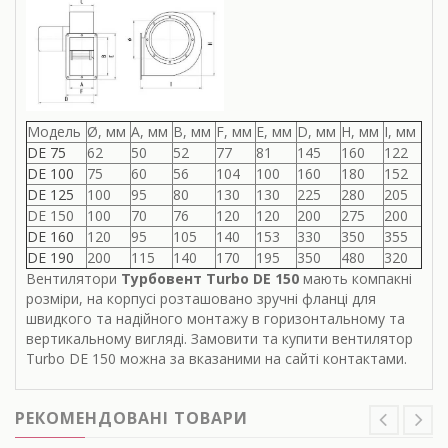
Модель
Ø, мм
A, мм
B, мм
F, мм
Е, мм
D, мм
Н, мм
І, мм
DE 75
62
50
52
77
81
145
160
122
DE 100
75
60
56
104
100
160
180
152
DE 125
100
95
80
130
130
225
280
205
DE 150
100
70
76
120
120
200
275
200
DE 160
120
95
105
140
153
330
350
355
DE 190
200
115
140
170
195
350
480
320
Вентилятори
Турбовент Turbo DE 150
мають компакні
розміри, на корпусі розташовано зручні фланці для
швидкого та надійного монтажу в горизонтальному та
вертикальному вигляді. Замовити та купити вентилятор
Turbo DE 150 можна за вказаними на сайті контактами.
РЕКОМЕНДОВАНІ ТОВАРИ