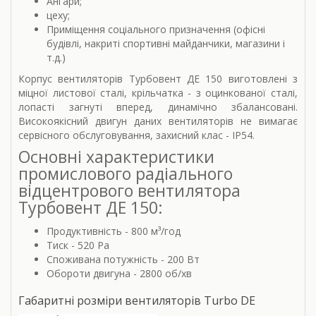
Ангари;
цеху;
Приміщення соціального призначення (офісні
будівлі, накриті спортивні майданчики, магазини і
т.д.)
Корпус вентиляторів Турбовент ДЕ 150 виготовлені з
міцної листової сталі, крільчатка - з оцинкованої сталі,
лопасті загнуті вперед, динамічно збалансовані.
Високоякісний двигун даних вентиляторів не вимагає
сервісного обслуговування, захисний клас - IP54.
Основні характеристики
промислового радіального
відцентрового вентилятора
Турбовент ДЕ 150:
Продуктивність - 800 м³/год
Тиск - 520 Pa
Споживана потужність - 200 Вт
Обороти двигуна - 2800 об/хв
Габаритні розміри вентиляторів Turbo DE