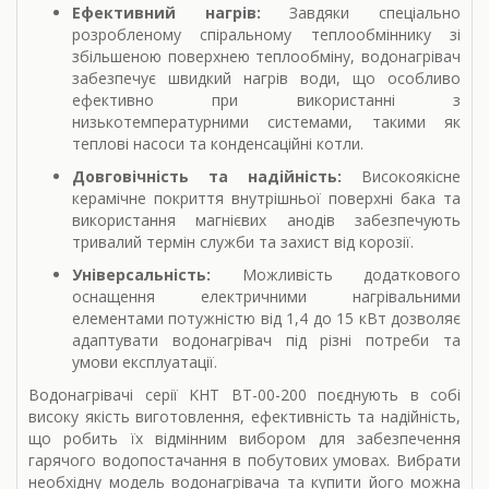
Ефективний нагрів:
Завдяки спеціально
розробленому спіральному теплообміннику зі
збільшеною поверхнею теплообміну, водонагрівач
забезпечує швидкий нагрів води, що особливо
ефективно при використанні з
низькотемпературними системами, такими як
теплові насоси та конденсаційні котли.
Довговічність та надійність:
Високоякісне
керамічне покриття внутрішньої поверхні бака та
використання магнієвих анодів забезпечують
тривалий термін служби та захист від корозії.
Універсальність:
Можливість додаткового
оснащення електричними нагрівальними
елементами потужністю від 1,4 до 15 кВт дозволяє
адаптувати водонагрівач під різні потреби та
умови експлуатації.
Водонагрівачі серії KHT BT-00-200 поєднують в собі
високу якість виготовлення, ефективність та надійність,
що робить їх відмінним вибором для забезпечення
гарячого водопостачання в побутових умовах. Вибрати
необхідну модель водонагрівача та купити його можна