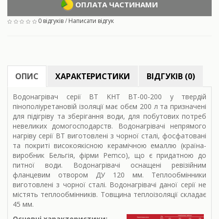
ОПЛАТА ЧАСТИНАМИ
0 відгуків
/
Написати відгук
ОПИС
ХАРАКТЕРИСТИКИ
ВІДГУКІВ (0)
Водонагрівач серії ВТ KHT BT-00-200 у твердій
пінополіуретановій ізоляції має обєм 200 л та призначені
для підігріву та зберігання води, для побутових потреб
невеликих домогосподарств. Водонагрівачі непрямого
нагріву серії ВТ виготовлені з чорної сталі, фосфатовані
та покриті високоякісною керамічною емаллю (країна-
виробник Бельгія, фірми Pemco), що є придатною до
питної води. Водонагрівачі оснащені ревізійним
фланцевим отвором ДУ 120 мм. Теплообмінники
виготовлені з чорної сталі. Водонагрівачі даної серії не
містять теплообмінників. Товщина теплоізоляції складає
45 мм.
Основні характеристики: