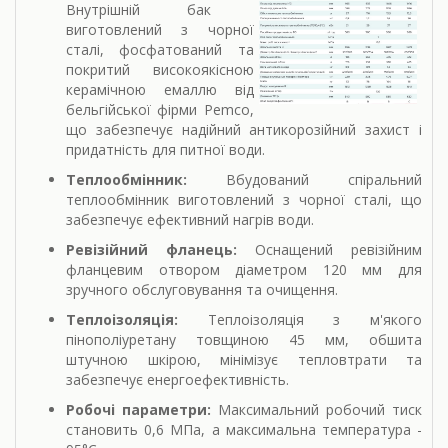
Внутрішній бак
виготовлений з чорної
сталі, фосфатований та
покритий високоякісною
керамічною емаллю від
бельгійської фірми Pemco,
що забезпечує надійний антикорозійний захист і
придатність для питної води.
Теплообмінник:
Вбудований спіральний
теплообмінник виготовлений з чорної сталі, що
забезпечує ефективний нагрів води.
Ревізійний фланець:
Оснащений ревізійним
фланцевим отвором діаметром 120 мм для
зручного обслуговування та очищення.
Теплоізоляція:
Теплоізоляція з м'якого
пінополіуретану товщиною 45 мм, обшита
штучною шкірою, мінімізує тепловтрати та
забезпечує енергоефективність.
Робочі параметри:
Максимальний робочий тиск
становить 0,6 МПа, а максимальна температура -