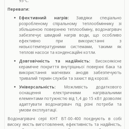
95°C.
Переваги:
Ефективний нагрів:
Завдяки спеціально
розробленому спіральному теплообміннику зі
збільшеною поверхнею теплообміну, водонагрівач
забезпечує швидкий нагрів води, що особливо
ефективно при використанні з
низькотемпературними системами, такими як
теплові насоси та конденсаційні котли.
Довговічність та надійність:
Високоякісне
керамічне покриття внутрішньої поверхні бака та
використання магнієвих анодів забезпечують
тривалий термін служби та захист від корозії.
Універсальність:
Можливість додаткового
оснащення електричними нагрівальними
елементами потужністю від 1,4 до 15 кВт дозволяє
адаптувати водонагрівач під різні потреби та
умови експлуатації.
Водонагрівачі серії KHT
BT-00-400 поєднують в собі
високу якість виготовлення, ефективність та надійність,