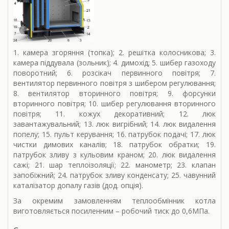
1. камера згоряння (топка); 2. решітка колосникова; 3.
камера піддувала (зольник); 4. димохід; 5. шибер газоходу
поворотний; 6. розсікач первинного повітря; 7.
вентилятор первинного повітря з шибером регулювання;
8. вентилятор вторинного повітря; 9. форсунки
вторинного повітря; 10. шибер регулювання вторинного
повітря; 11. кожух декоративний; 12. люк
завантажувальний; 13. люк вигрібний; 14. люк видалення
попелу; 15. пульт керування; 16. патрубок подачі; 17. люк
чистки димових каналів; 18. патрубок обратки; 19.
патрубок зливу з кульовим краном; 20. люк видалення
сажі; 21. шар теплоізоляції; 22. манометр; 23. клапан
запобіжний; 24. патрубок зливу конденсату; 25. чавунний
каталізатор допалу газів (дод. опція).
За окремим замовленням теплообмінник котла
виготовляється посиленним – робочий тиск до 0,6МПа.