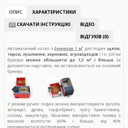
ОПИС
ХАРАКТЕРИСТИКИ
СКАЧАТИ ІНСТРУКЦІЮ
ВІДЕО
ВІДГУКІВ (0)
Автоматичний котел з
бункером 1 м³
для подачі
щепи,
тирси, лушпиння, зернових, агровідходів
і т.п. (об'єм
бункера
можна збільшити до 1,5 м³ і більше
за
допомогою надставок, які встановлюються на основний
бункер).
У режимі ручної подачі можна використовувати вугілля,
антрацит, дрова, торфобрикет, лузгу брикетовану,
солому, макулатуру. Можливо використання палива з
високою вологістю (60% і більше, від 40%
рекомендується футерування топки).