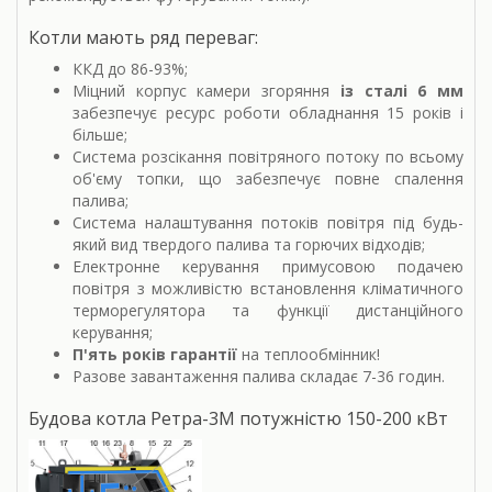
Котли мають ряд переваг:
ККД до 86-93%;
Міцний корпус камери згоряння
із сталі 6 мм
забезпечує ресурс роботи обладнання 15 років і
більше;
Система розсікання повітряного потоку по всьому
об'єму топки, що забезпечує повне спалення
палива;
Система налаштування потоків повітря під будь-
який вид твердого палива та горючих відходів;
Електронне керування примусовою подачею
повітря з можливістю встановлення кліматичного
терморегулятора та функції дистанційного
керування;
П'ять років гарантії
на теплообмінник!
Разове завантаження палива складає 7-36 годин.
Будова котла Ретра-3М потужністю 150-200 кВт