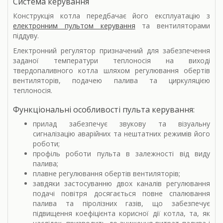
Система керування
Конструкція котла передбачає його експлуатацію з
електронним пультом керування
та вентиляторами
піддуву.
Електронний регулятор призначений для забезпечення
заданої температури теплоносія на виході
твердопаливного котла шляхом регулювання обертів
вентиляторів, подачею палива та циркуляцією
теплоносія.
Функціональні особливості пульта керування:
прилад забезпечує звукову та візуальну
сигналізацію аварійних та нештатних режимів його
роботи;
профіль роботи пульта в залежності від виду
палива;
плавне регулювання обертів вентиляторів;
завдяки застосуванню двох каналів регулювання
подачі повітря досягається повне спалювання
палива та піролізних газів, що забезпечує
підвищення коефіцієнта корисної дії котла, та, як