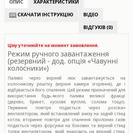
ОПИС
ХАРАКТЕРИСТИКИ
СКАЧАТИ ІНСТРУКЦІЮ
ВІДЕО
ВІДГУКІВ (0)
Ціну уточнюйте на момент замовлення.
Режим ручного завантаження
(резервний - дод. опція «Чавунні
колосники»)
Паливо через верхній люк завантажується на
колосникову решітку (верхня камера згоряння), де і
відбувається його спалення. Цей режим призначений для
використання будь-якого палива великої фракції
(дерево, брикет, кускове вугілля, солома тощо).
Первинне повітря подається через розсікач
вентилятором, який встановлений знизу на задній стінці
котла; вторинне повітря для спалення піролізних газів
подається через форсунки на бокових та верхній стінці
топки вентилятором, який знаходить на верхній стінці.