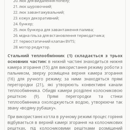
люк для видалення попелу;
люк шуровочний;
люк завантажувальний;
кожух декоративний;
бункер;
люк бункера для завантаження палива;
мідна гільза для встановлення термодатчика;
термостатичний клапан BVTS;
мотор редуктор.
Стальний теплообмінник (1) складається з трьох
основних частин:
в нижній частині знаходиться нижня
камера згорання (15) для використання режиму роботи з
пальником, зверху розміщена верхня камера згорання
(16) для ручного режиму; за ними знаходяться прямі
перегородки (21), які утворюють конвективні канали
теплообмінника. Обидві камери розділені колосниковою
решіткою (9). Прямі перегородки та стінки
теплообмінника охолоджуються водою, утворюючи так
звану «водяну рубашку».
При використанні котла в ручному режимі процес горіння
відбувається в верхній камері згорання на колосникових
решітках, під колосниковими решітками розміщений