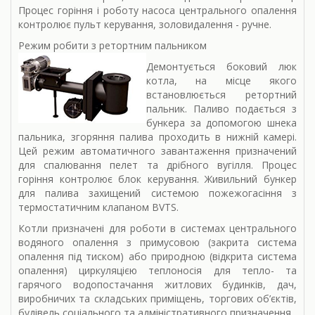
Процес горіння і роботу насоса центрального опалення
контролює пульт керування, золовидалення - ручне.
Режим робити з ретортним пальником
Демонтується боковий люк
котла, на місце якого
встановлюється ретортний
пальник. Паливо подається з
бункера за допомогою шнека
пальника, згоряння палива проходить в нижній камері.
Цей режим автоматичного завантаження призначений
для спалювання пелет та дрібного вугілля. Процес
горіння контролює блок керування. Живильний бункер
для палива захищений системою пожежогасіння з
термостатичним клапаном BVTS.
Котли призначені для роботи в системах центрального
водяного опалення з примусовою (закрита система
опалення під тиском) або природною (відкрита система
опалення) циркуляцією теплоносія для тепло- та
гарячого водопостачання житлових будинків, дач,
виробничих та складських приміщень, торгових об’єктів,
будівель соціального та адміністративного призначення.