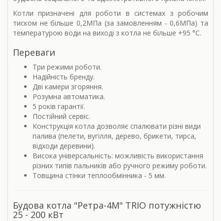
Котли призначені для роботи в системах з робочим
тиском не більше 0,2МПа (за замовленням - 0,6МПа) та
температурою води на виході з котла не більше +95 °С.
Переваги
Три режими роботи.
Надійність бренду.
Дві камери згоряння.
Розумна автоматика.
5 років гарантії.
Постійний сервіс.
Конструкція котла дозволяє спалювати різні види
палива (пелети, вугілля, дерево, брикети, тирса,
відходи деревини).
Висока універсальність: можливість використання
різних типів пальників або ручного режиму роботи.
Товщина стінки теплообмінника - 5 мм.
Будова котла "Ретра-4М" TRIO потужністю
25 - 200 кВт