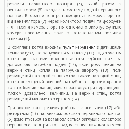
розсікач первинного повітря (5), який разом з
вентилятором (8) складають систему подачі первинного
повітря. Вторинне повітря надходить в камеру згоряння
від вентилятора (7) через колектори подачі та форсунки
(10). Нижня камера згорання одночасно виконує функцію
камери накопичення золи з встановленим зольним
ящиком (6).
В комплект котла входить
пульт керування
з датчиками
температури, що занурюються в гільзу (11). Підключення
котла до системи водопостачання здійснюється за
допомогою патрубка подачі (12), який розміщений на
верхній стінці котла та патрубка звороту (13), який
розміщений на задній стінці котла. Також на задній стінці
котла розміщений зливний патрубок з шаровим краном
та запобіжний клапан, який спрацьовує при перевищенні
тиском дозволеної величини. На верхній стінці котла
розміщений манометр з краном (14).
При використанні режиму роботи з факельним (17) або
ретортним (19) пальником, розсікач первинного повітря
(5) демонтується та встановлюється заглушка колектора
первинного повітря (18). Задня стінка нижньої камери