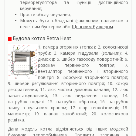
терморегулятора та функції дистанційного
керування;
Просте обслуговування;
Можуть бути обладнані факельним пальником з
пелетним бункером або
Щеповим бункером
.
Будова котла Retra Heat
1. камера згоряння (топка); 2. колосникові
труби; 3. камера піддувала (зольник); 4.
димохід; 5. шибер газоходу поворотний; 6.
розсікач первинного повітря; 7.
вентилятор первинного і вторинного
повітря; 8. форсунки вторинного повітря;
9. шибери регулювання вторинного повітря; 10. кожух
декоративний; 11. люк чистки димових каналів; 12. люк
завантажувальний; 13. люк видалення попелу; 14.
патрубок подачі; 15. патрубок обратки; 16. патрубок
зливу з кульовим краном; 17. шар теплоізоляції; 18.
манометр; 19. клапан запобіжний; 20. колосникова
решітка.
Дана модель котла відрізняється від інших моделей
будовою теплообмінника. Продукти згоряння у