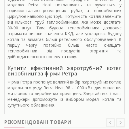
моделях Retra Heat потрапляють та рухаються у
горизионтально розміщених трубах, а теплообмінник
циркулює навколо цих труб. Потужність котлів залежить
від кількості труб теплообмінника, яка може досягати
80-90 штук. Така будова теплообмінника дозволяє
отримати високе значення ККД, але ускладнює будову
котла та вимагає більш ретельного обслуговування. В
першу чергу потрібно більш часто очищати
теплообмінник від продуктів згоряння та
дрібнодисперсного попелу та пилу.
Купити ефективний жаротрубний котел
виробництва фірми Ретра
Фірма Ретра пропонує великий вибір жаротрубних котлів
модельного ряду Retra Heat 98 - 1000 кВт для опалення
житлових та виробничих приміщень. Звертайтеся і наші
менеджери допоможуть із вибором моделі котла та
супутнього обладнання.
РЕКОМЕНДОВАНІ ТОВАРИ