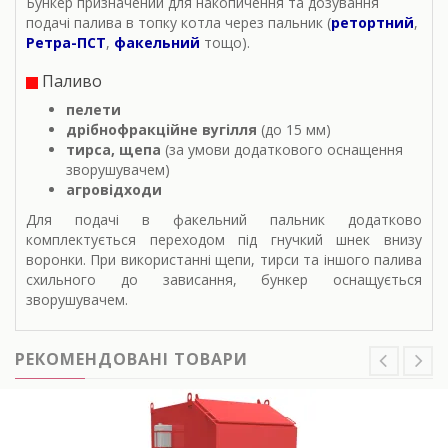
Бункер призначений для накопичення та дозування
подачі палива в топку котла через пальник (
ретортний
,
Ретра-ПСТ
,
факельний
тощо).
Паливо
пелети
дрібнофракційне вугілля
(до 15 мм)
тирса,
щепа
(за умови додаткового оснащення
зворушувачем)
агровідходи
Для подачі в факельний пальник додатково
комплектується переходом під гнучкий шнек внизу
воронки. При використанні щепи, тирси та іншого палива
схильного до зависання, бункер оснащується
зворушувачем.
РЕКОМЕНДОВАНІ ТОВАРИ