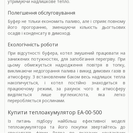
утримуючи надлишкове тепло.
Полегшення обслуговування
Буфер не тільки економить паливо, але і сприяє повному
його прогоранню, зменшуючи кількість дьогтьових
осадів і конденсату в димоході.
Екологічність роботи
При відсутності буфера, котел змушений працювати на
занижених потужностях, для запобігання перегріву. При
цьому обмежується надходження повітря в топку,
викликаючи недогорання палива і викид димових газів в
атмосферу. З встановленим баком весь надлишок тепла
накопичується, і котел постійно знаходиться в
працюючому режимі, за рахунок чого в атмосферу
виділяється лише вуглекислота, яка легко
переробляється рослинами.
Купити теплоакумулятор
ЕА-00-500
Із питань підбору найбільш ефективної моделі
теплоакумулятора та його покупки звертайтесь до
спеціалістів фірми Ретра по вказаних контактних