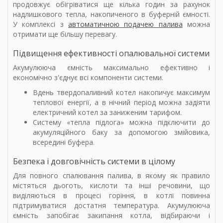
продовжує обігріватися ще кілька годин за рахунок
надлишкового тепла, накопиченого в буферній ємності.
У комплексі з
автоматичною подачею палива
можна
отримати ще більшу перевагу.
Підвищення ефективності опалювальної системи
Акумулююча ємність максимально ефективно і
економічно з'єднує всі компоненти системи.
Вдень твердопаливний котел накопичує максимум
теплової енергії, а в нічний період можна задіяти
електричний котел за заниженим тарифом.
Систему «тепла підлога» можна підключити до
акумуляційного баку за допомогою змійовика,
всередині буфера.
Безпека і довговічність системи в цілому
Для повного спалювання палива, в якому як правило
містяться дьоготь, кислоти та інші речовини, що
виділяються в процесі горіння, в котлі повинна
підтримуватися достатня температура. Акумулююча
ємність запобігає закипання котла, відбираючи і