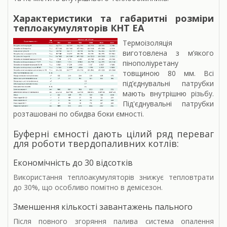
Характеристики та габаритні розміри
теплоакумуляторів КНТ ЕА
Термоізоляція
виготовлена з м’якого
пінополіуретану
товщиною 80 мм. Всі
під’єднувальні патрубки
мають внутрішню різьбу.
Під'єднувальні патрубки
розташовані по обидва боки ємності.
Буферні ємності дають цілий ряд переваг
для роботи твердопаливних котлів:
Економічність до 30 відсотків
Використання теплоакумуляторів знижує тепловтрати
до 30%, що особливо помітно в демісезон.
Зменшення кількості завантажень пального
Після повного згоряння палива система опалення