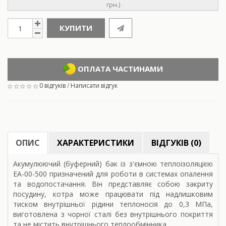
грн.)
КУПИТИ
ОПЛАТА ЧАСТИНАМИ
0 відгуків
/
Написати відгук
ОПИС
ХАРАКТЕРИСТИКИ
ВІДГУКІВ (0)
Акумулюючий (буферний) бак із з'ємною теплоізоляцією
ЕА-00-500 призначений для роботи в системах опалення
та водопостачання. Він представляє собою закриту
посудину, котра може працювати під надлишковим
тиском внутрішньої рідини теплоносія до 0,3 МПа,
виготовлена з чорної сталі без внутрішнього покриття
та не містить внутрішнього теплообмінника.