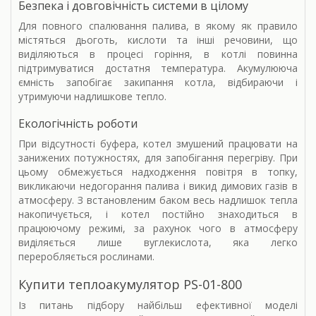
Безпека і довговічність системи в цілому
Для повного спалювання палива, в якому як правило
містяться дьоготь, кислоти та інші речовини, що
виділяються в процесі горіння, в котлі повинна
підтримуватися достатня температура. Акумулююча
ємність запобігає закипання котла, відбираючи і
утримуючи надлишкове тепло.
Екологічність роботи
При відсутності буфера, котел змушений працювати на
занижених потужностях, для запобігання перегріву. При
цьому обмежується надходження повітря в топку,
викликаючи недогорання палива і викид димових газів в
атмосферу. З встановленим баком весь надлишок тепла
накопичується, і котел постійно знаходиться в
працюючому режимі, за рахунок чого в атмосферу
виділяється лише вуглекислота, яка легко
переробляється рослинами.
Купити теплоакумулятор
PS-01-800
Із питань підбору найбільш ефективної моделі