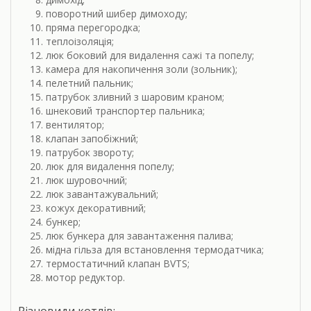
поворотний шибер димоходу;
пряма перегородка;
теплоізоляція;
люк боковий для видалення сажі та попелу;
камера для накопичення золи (зольник);
пелетний пальник;
патрубок зливний з шаровим краном;
шнековий транспортер пальника;
вентилятор;
клапан запобіжний;
патрубок звороту;
люк для видалення попелу;
люк шуровочний;
люк завантажувальний;
кожух декоративний;
бункер;
люк бункера для завантаження палива;
мідна гільза для встановлення термодатчика;
термостатичний клапан BVTS;
мотор редуктор.