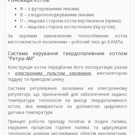
Різновиди котлів:
Ф – з футерованими люками;
В – з водоохолоджуваними люками;
П – лицьова сторона котла вертикальна (пряма);
К – лицьова сторона котла похила (під кутом).
За окремим замовленням теплообмінник котла
виготовляється посиленним – робочий тиск до 0,6МПа.
Система керування твердопаливним котлом
"Ретра-4М"
Конструкція котла передбачає його експлуатацію разом
з
електронним пультом керування
, вентилятором
піддуву та приводом шнеку.
Система регулювання заснована на електронному
регуляторі, що призначений для забезпечення заданої
температури теплоносія на виході твердопаливного
котла, яка вимірюється за допомогою цифрового
датчика температури.
Принцип роботи приладу полягає в подачі палива,
керуванні процесом горіння палива та циркуляцією
теплоносія шляхом регулювання обертів вентиляторів,