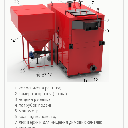
колосникова решітка;
камера згорання (топка);
водяна рубашка;
патрубок подачі;
манометр;
кран під манометр;
люк верхній для чищення димових каналів;
димохід;