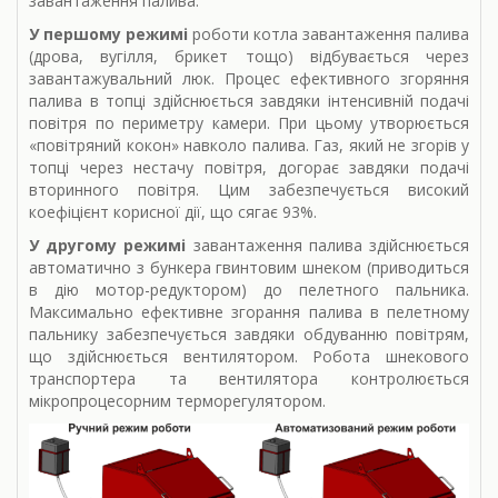
завантаження палива.
У першому режимі
роботи котла завантаження палива
(дрова, вугілля, брикет тощо) відбувається через
завантажувальний люк. Процес ефективного згоряння
палива в топці здійснюється завдяки інтенсивній подачі
повітря по периметру камери. При цьому утворюється
«повітряний кокон» навколо палива. Газ, який не згорів у
топці через нестачу повітря, догорає завдяки подачі
вторинного повітря. Цим забезпечується високий
коефіцієнт корисної дії, що сягає 93%.
У другому режимі
завантаження палива здійснюється
автоматично з бункера гвинтовим шнеком (приводиться
в дію мотор-редуктором) до пелетного пальника.
Максимально ефективне згорання палива в пелетному
пальнику забезпечується завдяки обдуванню повітрям,
що здійснюється вентилятором. Робота шнекового
транспортера та вентилятора контролюється
мікропроцесорним терморегулятором.