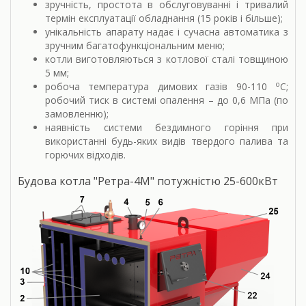
зручність, простота в обслуговуванні і тривалий
термін експлуатації обладнання (15 років і більше);
унікальність апарату надає і сучасна автоматика з
зручним багатофункціональним меню;
котли виготовляються з котлової сталі товщиною
5 мм;
о
робоча температура димових газів 90-110
С;
робочий тиск в системі опалення – до 0,6 МПа (по
замовленню);
наявність системи бездимного горіння при
використанні будь-яких видів твердого палива та
горючих відходів.
Будова котла "Ретра-4М" потужністю 25-600кВт