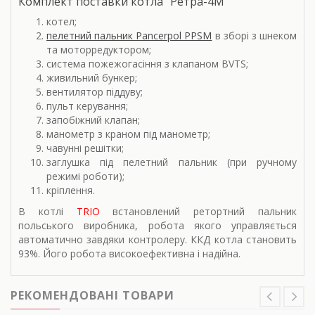
Комплект поставки котла "Ретра-4М"
котел;
пелетний пальник Pancerpol PPSM
в зборі з шнеком
та моторредуктором;
система пожежогасіння з клапаном BVTS;
живильний бункер;
вентилятор піддуву;
пульт керування;
запобіжний клапан;
манометр з краном під манометр;
чавунні решітки;
заглушка під пелетний пальник (при ручному
режимі роботи);
кріплення.
В котлі
TRIO
встановлений ретортний пальник
польського виробника, робота якого управляється
автоматично завдяки контролеру. ККД котла становить
93%. Його робота високоефективна і надійна.
РЕКОМЕНДОВАНІ ТОВАРИ