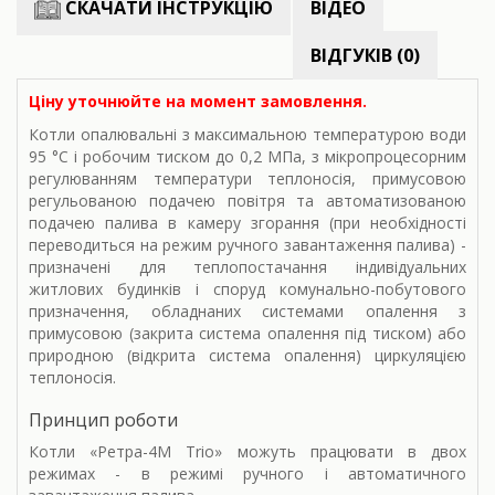
СКАЧАТИ ІНСТРУКЦІЮ
ВІДЕО
ВІДГУКІВ (0)
Ціну уточнюйте на момент замовлення.
Котли опалювальні з максимальною температурою води
95 °С і робочим тиском до 0,2 МПа, з мікропроцесорним
регулюванням температури теплоносія, примусовою
регульованою подачею повітря та автоматизованою
подачею палива в камеру згорання (при необхідності
переводиться на режим ручного завантаження палива) -
призначені для теплопостачання індивідуальних
житлових будинків і споруд комунально-побутового
призначення, обладнаних системами опалення з
примусовою (закрита система опалення під тиском) або
природною (відкрита система опалення) циркуляцією
теплоносія.
Принцип роботи
Котли «Ретра-4М Trio» можуть працювати в двох
режимах - в режимі ручного і автоматичного