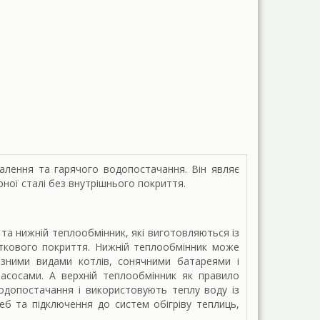
алення та гарячого водопостачання. Він являє
ної сталі без внутрішнього покриття.
й та нижній теплообмінник, які виготовляються із
аткового покриття. Нижній теплообмінник може
зними видами котлів, сонячними батареями і
асосами. А верхній теплообмінник як правило
одопостачання і використовують теплу воду із
б та підключення до систем обігріву теплиць,