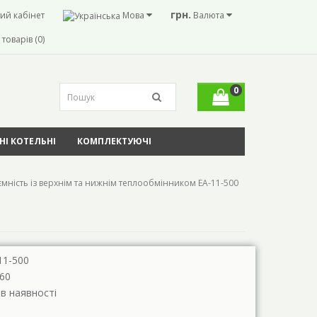
грн.
ий кабінет
Мова
Валюта
товарів (0)
0
І КОТЕЛЬНІ
КОМПЛЕКТУЮЧІ
мність із верхнім та нижнім теплообмінником ЕА-11-500
11-500
60
 в наявності