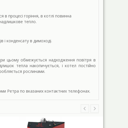
 в процесі горіння, в котлі повинна
 надлишкове тепло.
в і конденсату в димоході.
 При цьому обмежується надходження повітря в
длишок тепла накопичується, і котел постійно
еробляється рослинами.
ірми Ретра по вказаних контактних телефонах.