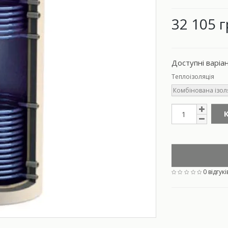
32 105 г
Доступні варіа
Теплоізоляція
Комбінована ізоля
0 відгукі