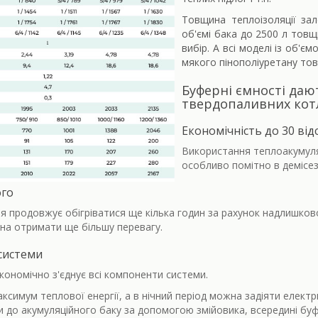
Товщина теплоізоляції зал
об'ємі бака до 2500 л товщ
вибір. А всі моделі із об'
мякого пінополіуретану то
Буферні ємності даю
твердопаливних котл
Економічність до 30 від
Використання теплоакумул
особливо помітно в демісез
ого
я продовжує обігріватися ще кілька годин за рахунок надлишково
а отримати ще більшу перевагу.
системи
ономічно з'єднує всі компоненти системи.
симум теплової енергії, а в нічний період можна задіяти елект
 до акумуляційного баку за допомогою змійовика, всередині буф