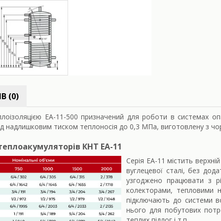
В (0)
плоізоляцією ЕА-11-500 призначений для роботи в системах оп
д надлишковим тиском теплоносія до 0,3 МПа, виготовлену з чор
теплоакумуляторів КНТ ЕА-11
Серія ЕА-11 містить верхні
вуглецевої сталі, без дод
узгоджено працювати з рі
колекторами, тепловими н
підключають до системи в
нього для побутових потре
теплих підлог і т.п.