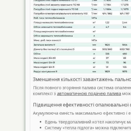
Зменшення кількості завантажень пальн
Після повного згоряння палива система опаленн
комплексі з
автоматичною подачею палива
можн
Підвищення ефективності опалювальної 
Акумулююча ємність максимально ефективно і ек
Вдень твердопаливний котел накопичує мак
Систему «тепла підлога» можна підключити