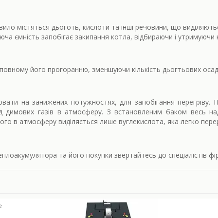
ило містяться дьоготь, кислоти та інші речовини, що виділяються
ча ємність запобігає закипання котла, відбираючи і утримуючи
 повному його прогоранню, зменшуючи кількість дьогтьових осаді
ювати на занижених потужностях, для запобігання перегріву.
д димових газів в атмосферу. З встановленим баком весь на
ого в атмосферу виділяється лише вуглекислота, яка легко пер
еплоакумулятора та його покупки звертайтесь до спеціалістів ф