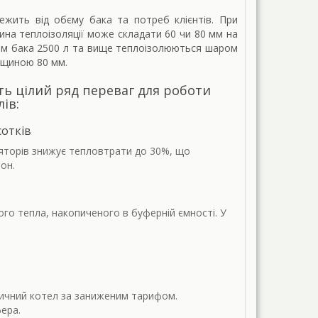
ежить від обєму бака та потреб клієнтів. При
ина теплоізоляції може складати 60 чи 80 мм на
ємом бака 2500 л та вище теплоізолюються шаром
вщиною 80 мм.
ть цілий ряд переваг для роботи
ів:
сотків
яторів знижує тепловтрати до 30%, що
он.
го тепла, накопиченого в буферній ємності. У
ричний котел за заниженим тарифом.
ера.