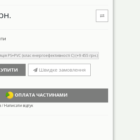
рн.
нти
ція PS+PVC (клас енергоефективності С) (+9 455 грн.)
КУПИТИ
Швидке замовлення
ОПЛАТА ЧАСТИНАМИ
в
/
Написати відгук