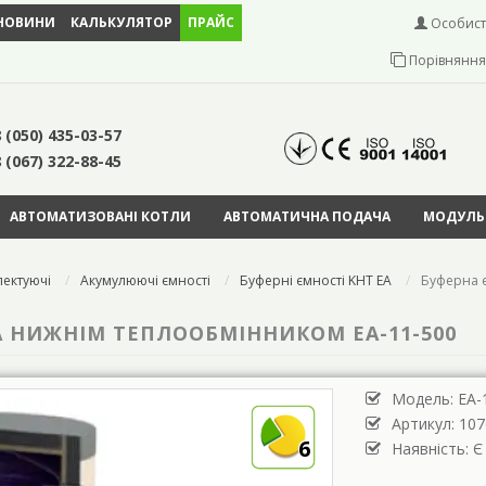
НОВИНИ
КАЛЬКУЛЯТОР
ПРАЙС
Особист
Порівняння 
 (050) 435-03-57
 (067) 322-88-45
АВТОМАТИЗОВАНІ КОТЛИ
АВТОМАТИЧНА ПОДАЧА
МОДУЛЬН
ектуючі
Акумулюючі ємності
Буферні ємності KHT EA
Буферна є
ТА НИЖНІМ ТЕПЛООБМІННИКОМ ЕА-11-500
Модель:
ЕА-
Артикул: 107
6
Наявність: Є