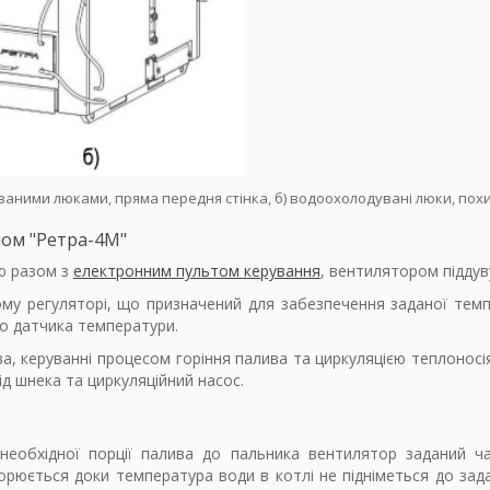
ерованими люками, пряма передня стінка, б) водоохолодувані люки, пох
ом "Ретра-4М"
ю разом з
електронним пультом керування
, вентилятором піддув
му регуляторі, що призначений для забезпечення заданої темп
о датчика температури.
а, керуванні процесом горіння палива та циркуляцією теплоносі
ід шнека та циркуляційний насос.
еобхідної порції палива до пальника вентилятор заданий ча
орюється доки температура води в котлі не підніметься до зад