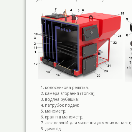
колосникова решітка;
камера згорання (топка);
водяна рубашка;
патрубок подачі;
манометр;
кран під манометр;
люк верхній для чищення димових каналів;
димохід;