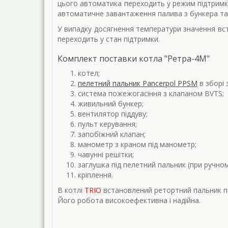
цього автоматика переходить у режим підтримки 
автоматичне завантаження палива з бункера та
У випадку досягнення температури значення вс
переходить у стан підтримки.
Комплект поставки котла "Ретра-4М"
котел;
пелетний пальник Pancerpol PPSM
в зборі
система пожежогасіння з клапаном BVTS;
живильний бункер;
вентилятор піддуву;
пульт керування;
запобіжний клапан;
манометр з краном під манометр;
чавунні решітки;
заглушка під пелетний пальник (при ручно
кріплення.
В котлі
TRIO
встановлений ретортний пальник п
Його робота високоефективна і надійна.