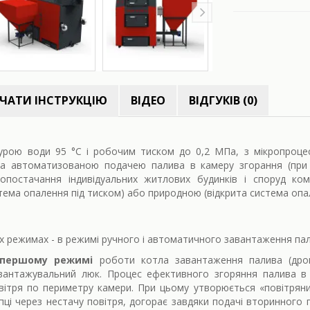
ЧАТИ ІНСТРУКЦІЮ
ВІДЕО
ВІДГУКІВ (0)
рою води 95 °С і робочим тиском до 0,2 МПа, з мікропроце
а автоматизованою подачею палива в камеру згорання (при 
опостачання індивідуальних житлових будинків і споруд ко
ема опалення під тиском) або природною (відкрита система опал
х режимах - в режимі ручного і автоматичного завантаження па
 першому режимі
роботи котла завантаження палива (дрова
вантажувальний люк. Процес ефективного згоряння палива в т
вітря по периметру камери. При цьому утворюється «повітряний
пці через нестачу повітря, догорає завдяки подачі вторинного 