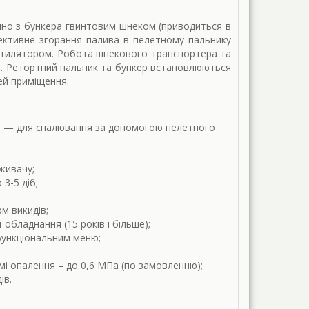
но з бункера гвинтовим шнеком (приводиться в
ективне згорання палива в пелетному пальнику
нтилятором. Робота шнекового транспортера та
. Ретортний пальник та бункер встановлюються
тей приміщення.
жня — для спалювання за допомогою пелетного
живачу;
3-5 діб;
м викидів;
 обладнання (15 років і більше);
офункціональним меню;
емі опалення – до 0,6 МПа (по замовленню);
ів.