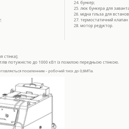
бункер;
люк бункера для завант
мідна гільза для встано
;
термостатичний клапан 
мотор редуктор.
 стінка);
лів потужністю до 1000 кВт із похилою передньою стінкою.
товляється посиленним – робочий тиск до 0,6МПа.