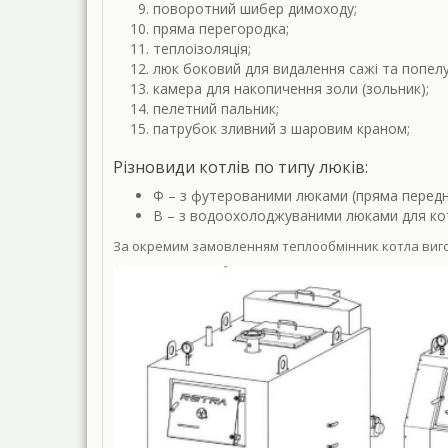
поворотний шибер димоходу;
пряма перегородка;
теплоізоляція;
люк боковий для видалення сажі та попелу
камера для накопичення золи (зольник);
пелетний пальник;
патрубок зливний з шаровим краном;
Різновиди котлів по типу люків:
Ф – з футерованими люками (пряма передня
В – з водоохолоджуваними люками для кот
За окремим замовленням теплообмінник котла виго