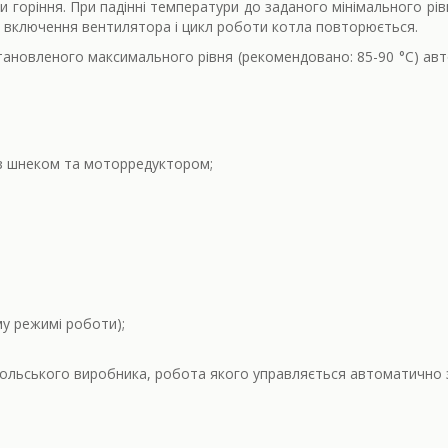
горіння. При падінні температури до заданого мінімального рів
 включення вентилятора і цикл роботи котла повторюється.
тановленого максимального рівня (рекомендовано: 85-90 °С) авт
 з шнеком та моторредуктором;
му режимі роботи);
ольського виробника, робота якого управляється автоматично 