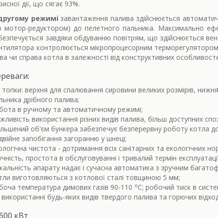
рисної дії, що сягає 93%.
другому режимі
завантаження палива здійснюється автоматич
ю мотор-редуктором) до пелетного пальника. Максимально еф
безпечується завдяки обдуванню повітрям, що здійснюється ве
нтилятора контролюється мікропроцесорним терморегулятором
іва чи справа котла в залежності від конструктивних особливос
реваги:
і топки: верхня для спалювання сировини великих розмірів, ни
льника дрібного палива;
бота в ручному та автоматичному режимі;
жливість використання різних видів палива, більш доступних спо
ільшений об'єм бункера забезпечує безперервну роботу котла до 
двійне запобігання загоранню у шнеці;
ологічна чистота - дотримання всіх санітарних та екологічних нор
учність, простота в обслуговуванні і тривалий термін експлуатації
ікальність апарату надає і сучасна автоматика з зручним багат
тли виготовляються з котлової сталі товщиною 5 мм;
о
боча температура димових газів 90-110
С; робочий тиск в сист
використанні будь-яких видів твердого палива та горючих відход
600 кВт