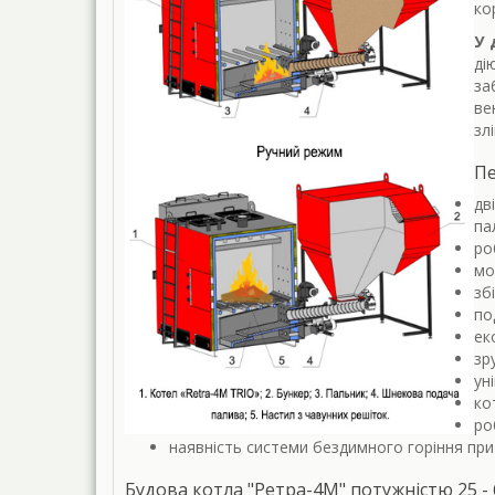
ко
У 
ді
за
ве
зл
Пе
дв
па
ро
мо
зб
по
ек
зр
ун
ко
ро
наявність системи бездимного горіння при 
Будова котла "Ретра-4М" потужністю 25 - 