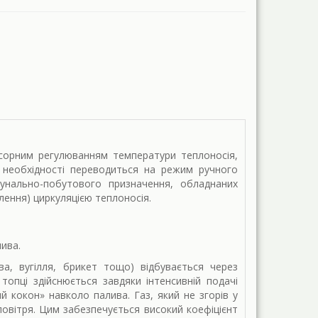
сорним регулюванням температури теплоносія,
необхідності переводиться на режим ручного
мунально-побутового призначення, обладнаних
ення) циркуляцією теплоносія.
лива.
, вугілля, брикет тощо) відбувається через
опці здійснюється завдяки інтенсивній подачі
 кокон» навколо палива. Газ, який не згорів у
повітря. Цим забезпечується високий коефіцієнт