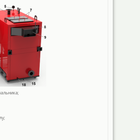
альника;
лу;