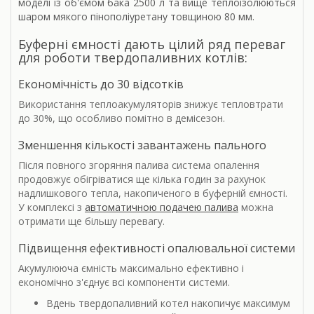
моделі із об'ємом бака 2500 л та вище теплоізолюються
шаром мякого пінополіуретану товщиною 80 мм.
Буферні ємності дають цілий ряд переваг
для роботи твердопаливних котлів:
Економічність до 30 відсотків
Використання теплоакумуляторів знижує тепловтрати
до 30%, що особливо помітно в демісезон.
Зменшення кількості завантажень пального
Після повного згоряння палива система опалення
продовжує обігріватися ще кілька годин за рахунок
надлишкового тепла, накопиченого в буферній ємності.
У комплексі з
автоматичною подачею палива
можна
отримати ще більшу перевагу.
Підвищення ефективності опалювальної системи
Акумулююча ємність максимально ефективно і
економічно з'єднує всі компоненти системи.
Вдень твердопаливний котел накопичує максимум