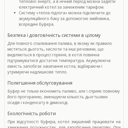
теплової енергії, а в нічний період можна задіяти
електричний котел за заниженим тарифом.
Систему «тепла підлога» можна підключити до
акумуляційного баку за допомогою змійовика,
всередині буфера.
Безпека і довговічність системи в цілому
Для повного спалювання палива, в якому як правило
містяться дьоготь, кислоти та інші речовини, що
виділяються в процесі горіння, в котлі повинна
підтримуватися достатня температура. Акумулююча
ємність запобігає закипання котла, відбираючи і
утримуючи надлишкове тепло.
Полегшення обслуговування
Буфер не тільки економить паливо, але і сприяє повному
його прогоранню, зменшуючи кількість дьогтьових
осадів і конденсату в димоході.
Екологічність роботи
При відсутності буфера, котел змушений працювати на
занижених потужностях, для запобігання перегріву. При