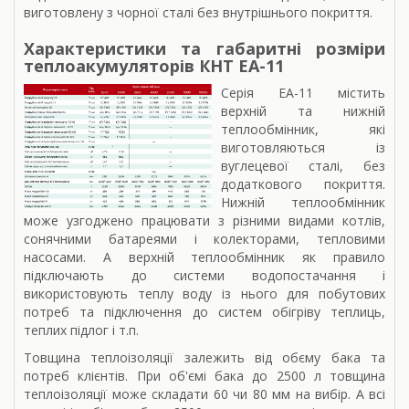
виготовлену з чорної сталі без внутрішнього покриття.
Характеристики та габаритні розміри
теплоакумуляторів КНТ ЕА-11
Серія ЕА-11 містить
верхній та нижній
теплообмінник, які
виготовляються із
вуглецевої сталі, без
додаткового покриття.
Нижній теплообмінник
може узгоджено працювати з різними видами котлів,
сонячними батареями і колекторами, тепловими
насосами. А верхній теплообмінник як правило
підключають до системи водопостачання і
використовують теплу воду із нього для побутових
потреб та підключення до систем обігріву теплиць,
теплих підлог і т.п.
Товщина теплоізоляції залежить від обєму бака та
потреб клієнтів. При об'ємі бака до 2500 л товщина
теплоізоляції може складати 60 чи 80 мм на вибір. А всі