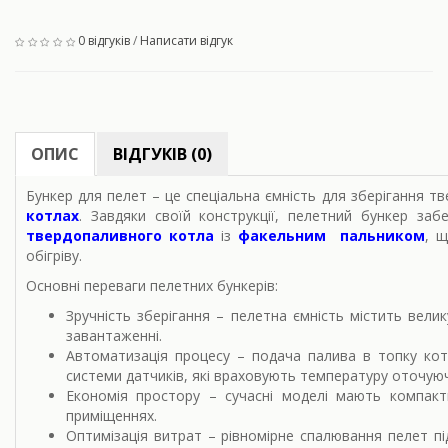
0 відгуків
/
Написати відгук
ОПИС
ВІДГУКІВ (0)
Бункер для пелет
– це спеціальна ємність для зберігання т
котлах
. Завдяки своїй конструкції, пелетний бункер за
твердопаливного котла
із
факельним пальником
, 
обігріву.
Основні переваги пелетних бункерів:
Зручність зберігання
– пелетна ємність містить велику
завантаженні.
Автоматизація процесу
– подача палива в топку кот
системи датчиків, які враховують температуру оточу
Економія простору
– сучасні моделі мають компактн
приміщеннях.
Оптимізація витрат
– рівномірне спалювання пелет п