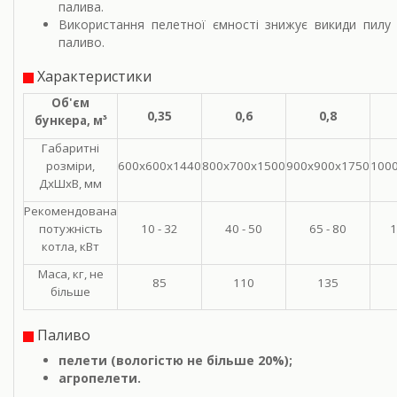
палива.
Використання пелетної ємності знижує викиди пилу 
паливо.
Характеристики
Об'єм
0,35
0,6
0,8
бункера, м³
Габаритні
розміри,
600х600х1440
800х700х1500
900х900х1750
100
ДхШхВ, мм
Рекомендована
потужність
10 - 32
40 - 50
65 - 80
1
котла, кВт
Маса, кг, не
85
110
135
більше
Паливо
пелети (вологістю не більше 20%);
агропелети.