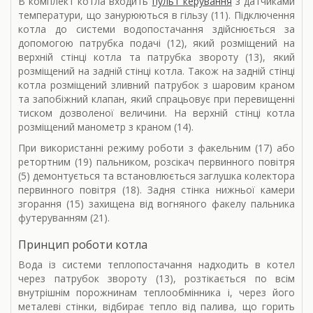
В комплект котла входить
пульт керування
з датчиками
температури, що занурюються в гільзу (11). Підключення
котла до системи водопостачання здійснюється за
допомогою патрубка подачі (12), який розміщений на
верхній стінці котла та патрубка звороту (13), який
розміщений на задній стінці котла. Також на задній стінці
котла розміщений зливний патрубок з шаровим краном
та запобіжний клапан, який спрацьовує при перевищенні
тиском дозволеної величини. На верхній стінці котла
розміщений манометр з краном (14).
При використанні режиму роботи з факельним (17) або
ретортним (19) пальником, розсікач первинного повітря
(5) демонтується та встановлюється заглушка колектора
первинного повітря (18). Задня стінка нижньої камери
згорання (15) захищена від вогняного факелу пальника
футеруванням (21).
Принцип роботи котла
Вода із системи теплопостачання надходить в котел
через патрубок звороту (13), розтікається по всім
внутрішнім порожнинам теплообмінника і, через його
металеві стінки, відбирає тепло від палива, що горить