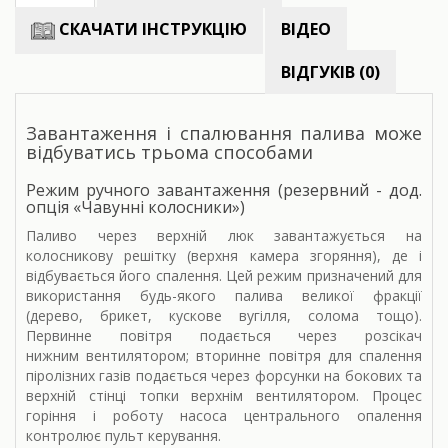
СКАЧАТИ ІНСТРУКЦІЮ
ВІДЕО
ВІДГУКІВ (0)
Завантаження і спалювання палива може
відбуватись трьома способами
Режим ручного завантаження (резервний - дод.
опція «Чавунні колосники»)
Паливо через верхній люк завантажується на
колосникову решітку (верхня камера згоряння), де і
відбувається його спалення. Цей режим призначений для
використання будь-якого палива великої фракції
(дерево, брикет, кускове вугілля, солома тощо).
Первинне повітря подається через розсікач
нижним вентилятором; вторинне повітря для спалення
піролізних газів подається через форсунки на бокових та
верхній стінці топки верхнім вентилятором. Процес
горіння і роботу насоса центрального опалення
контролює пульт керування.