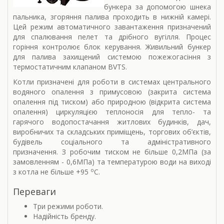
бункера за допомогою шнека
пальника, згоряння палива проходить в нижній камері.
Цей режим автоматичного завантаження призначений
для спалювання пелет та дрібного вугілля. Процес
горіння контролює блок керування. Живильний бункер
для палива захищений системою пожежогасіння з
термостатичним клапаном BVTS.
Котли призначені для роботи в системах центрального
водяного опалення з примусовою (закрита система
опалення під тиском) або природною (відкрита система
опалення) циркуляцією теплоносія для тепло- та
гарячого водопостачання житлових будинків, дач,
виробничих та складських приміщень, торгових об’єктів,
будівель соціального та адміністративного
призначення. З робочим тиском не більше 0,2МПа (за
замовленням - 0,6МПа) та температурою води на виході
о
з котла не більше +95
С.
Переваги
Три режими роботи.
Надійність бренду.