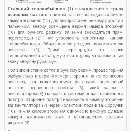
Стальний теплообмінник (1) складається з трьох
основних частин:
в нижній частині знаходиться нижня
камера згорання (15) для використання режиму роботи з
пальником, зверху розміщена верхня камера згорання
(16) для ручного режиму; за ними знаходяться прямі
перегородки (21), які утворюють конвективні канали
теплообмінника. Обидві камери розділені колосниковою
решіткою (9). Прямі перегородки та стінки
теплообмінника охолоджуються водою, утворюючи так
звану «водяну рубашку».
При використанні котла в ручному режимі процес горіння
відбувається в верхній камері згорання на колосникових
решітках, під колосниковими решітками розміщений
розсікач первинного повітря (5), який разом з
вентилятором (8) складають систему подачі первинного
повітря. Вторинне повітря надходить в камеру згоряння
від вентилятора (7) через колектори подачі та форсунки
(10). Нижня камера згорання одночасно виконує функцію
камери накопичення золи з встановленим зольним
ящиком (6).