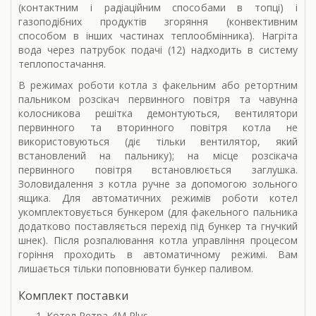
(контактним і радіаційним способами в топці) і
газоподібних продуктів згоряння (конвективним
способом в інших частинах теплообмінника). Нагріта
вода через патрубок подачі (12) надходить в систему
теплопостачання.
В режимах роботи котла з факельним або ретортним
пальником розсікач первинного повітря та чавунна
колосникова решітка демонтуються, вентилятори
первинного та вторинного повітря котла не
використовуються (діє тільки вентилятор, який
встановлений на пальнику); на місце розсікача
первинного повітря встановлюється заглушка.
Золовидалення з котла ручне за допомогою зольного
ящика. Для автоматичних режимів роботи котел
укомплектовується бункером (для факельного пальника
додатково поставляється перехід під бункер та гнучкий
шнек). Після розпалювання котла управління процесом
горіння проходить в автоматичному режимі. Вам
лишається тільки поповнювати бункер паливом.
Комплект поставки
Котел Ретра-4М Plus