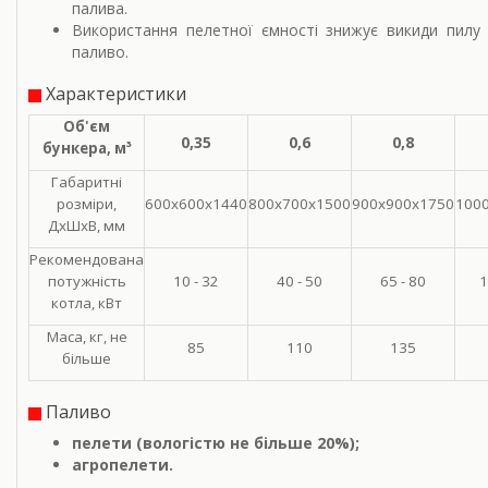
палива.
Використання пелетної ємності знижує викиди пилу 
паливо.
Характеристики
Об'єм
0,35
0,6
0,8
бункера, м³
Габаритні
розміри,
600х600х1440
800х700х1500
900х900х1750
100
ДхШхВ, мм
Рекомендована
потужність
10 - 32
40 - 50
65 - 80
1
котла, кВт
Маса, кг, не
85
110
135
більше
Паливо
пелети (вологістю не більше 20%);
агропелети.