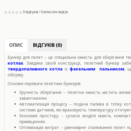
0 відгуків
/
Написати відгук
ОПИС
ВІДГУКІВ (0)
Бункер для пелет
– це спеціальна ємність для зберігання т
котлах
. Завдяки своїй конструкції, пелетний бункер за
твердопаливного котла
із
факельним пальником
, 
обігріву.
Основні переваги пелетних бункерів:
Зручність зберігання
– пелетна ємність містить велику
завантаженні.
Автоматизація процесу
– подача палива в топку кот
системи датчиків, які враховують температуру оточу
Економія простору
– сучасні моделі мають компактн
приміщеннях.
Оптимізація витрат
– рівномірне спалювання пелет п