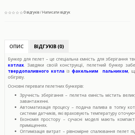
0 відгуків
/
Написати відгук
ОПИС
ВІДГУКІВ (0)
Бункер для пелет
– це спеціальна ємність для зберігання т
котлах
. Завдяки своїй конструкції, пелетний бункер за
твердопаливного котла
із
факельним пальником
, 
обігріву.
Основні переваги пелетних бункерів:
Зручність зберігання
– пелетна ємність містить велику
завантаженні.
Автоматизація процесу
– подача палива в топку кот
системи датчиків, які враховують температуру оточу
Економія простору
– сучасні моделі мають компактн
приміщеннях.
Оптимізація витрат
– рівномірне спалювання пелет п