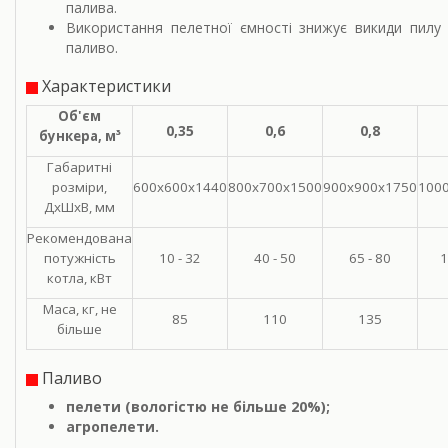
палива.
Використання пелетної ємності знижує викиди пилу 
паливо.
Характеристики
Об'єм
0,35
0,6
0,8
бункера, м³
Габаритні
розміри,
600х600х1440
800х700х1500
900х900х1750
100
ДхШхВ, мм
Рекомендована
потужність
10 - 32
40 - 50
65 - 80
1
котла, кВт
Маса, кг, не
85
110
135
більше
Паливо
пелети (вологістю не більше 20%);
агропелети.