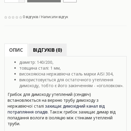
0 відгуків
/
Написати відгук
ОПИС
ВІДГУКІВ (0)
діаметр: 140/200,
товщина сталі: 1 мм,
високоякісна нержавіюча сталь марки AISI 304,
використовується для остаточного утеплення
димоходу, тобто є його закінченням - «оголовком».
Грибок для димоходу утеплений (сендвіч)
встановлюється на верхню трубу димоходу з
нержавіючої сталі
захищає димохідний канал від
потрапляння опадів
. Також грибок захищає димар від
попадання вологи в ізоляцію між стінками утепленій
труби.