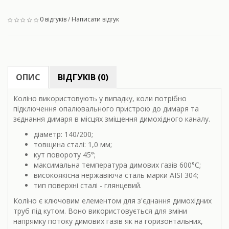
0 відгуків
/
Написати відгук
ОПИС
ВІДГУКІВ (0)
Коліно використовують у випадку, коли потрібно
підключення опалювального пристрою до димаря та
зєднання димаря в місцях зміщення димохідного каналу.
діаметр: 140/200;
товщина сталі: 1,0 мм;
кут повороту
45°;
максимальна температура димових газів 600
°С;
високоякісна нержавіюча сталь марки AISI 304;
тип поверхні сталі - глянцевий.
Коліно є ключовим елементом для з'єднання димохідних
труб під кутом. Воно використовується для зміни
напрямку потоку димових газів як на горизонтальних,