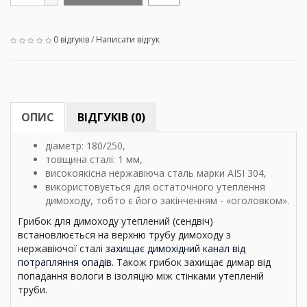
0 відгуків
/
Написати відгук
ОПИС
ВІДГУКІВ (0)
діаметр: 180/250,
товщина сталі: 1 мм,
високоякісна нержавіюча сталь марки AISI 304,
використовується для остаточного утеплення
димоходу, тобто є його закінченням - «оголовком».
Грибок для димоходу утеплений (сендвіч)
встановлюється на верхню трубу димоходу з
нержавіючої сталі
захищає димохідний канал від
потрапляння опадів
. Також грибок захищає димар від
попадання вологи в ізоляцію між стінками утепленій
труби.