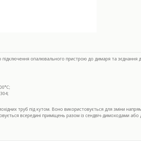
о підключення опалювального пристрою до димаря та зєднання д
00
°С;
304;
охідних труб під кутом. Воно використовується для зміни напрям
совується всередині приміщень разом із сендвіч-димоходами або 