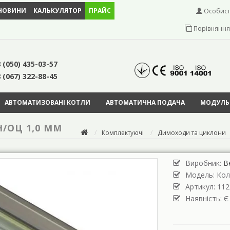
НОВИНИ
КАЛЬКУЛЯТОР
ПРАЙС
Особист
Порівняння 
 (050) 435-03-57
 (067) 322-88-45
АВТОМАТИЗОВАНІ КОТЛИ
АВТОМАТИЧНА ПОДАЧА
МОДУЛЬН
Н/ОЦ 1,0 ММ
Комплектуючі
Димоходи та циклони
Виробник:
В
Модель:
Кол
Артикул: 112
Наявність: Є