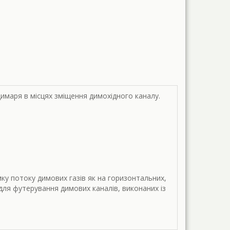
имаря в місцях зміщення димохідного каналу.
ку потоку димових газів як на горизонтальних,
для футерування димових каналів, виконаних із