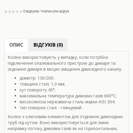
0 відгуків
/
Написати відгук
ОПИС
ВІДГУКІВ (0)
Коліно використовують у випадку, коли потрібно
підключення опалювального пристрою до димаря та
зєднання димаря в місцях зміщення димохідного каналу.
діаметр: 130/200;
товщина сталі: 1,0 мм;
кут повороту
45°;
максимальна температура димових газів 600
°С;
високоякісна нержавіюча сталь марки AISI 304;
тип поверхні сталі - глянцевий.
Коліно є ключовим елементом для з'єднання димохідних
труб під кутом. Воно використовується для зміни
напрямку потоку димових газів як на горизонтальних,